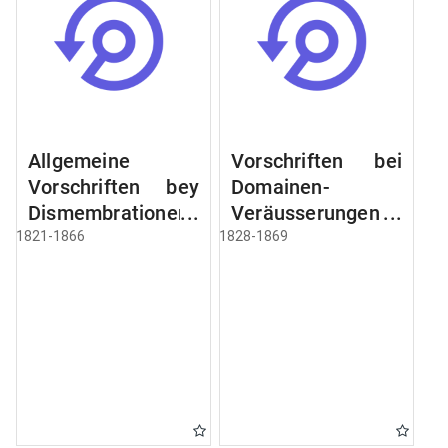
Allgemeine
Vorschriften bei
Vorschriften bey
Domainen-
Dismembrationen
Veräusserungen
Domainen-
und
1821-1866
1828-1869
Grundstücke
Verpachtungen