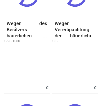
Wegen des
Wegen
Besitzers
Vererbpachtung
bäuerlichen
der bäuerlichen
Grundstücke, den
Grundstücke und
1790-1808
1806
Besitz mehrere
wie dabey
Höfe. Instruction
verfahren werden
wegen der
soll
Erbfolge