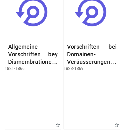
Allgemeine
Vorschriften bei
Vorschriften bey
Domainen-
Dismembrationen
Veräusserungen
Domainen-
und
1821-1866
1828-1869
Grundstücke
Verpachtungen