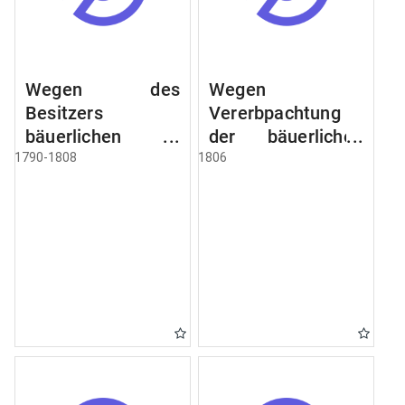
Wegen des
Wegen
Besitzers
Vererbpachtung
bäuerlichen
der bäuerlichen
Grundstücke, den
Grundstücke und
1790-1808
1806
Besitz mehrere
wie dabey
Höfe. Instruction
verfahren werden
wegen der
soll
Erbfolge