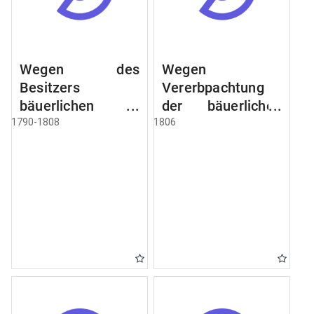
Wegen des
Wegen
Besitzers
Vererbpachtung
bäuerlichen
der bäuerlichen
Grundstücke, den
Grundstücke und
1790-1808
1806
Besitz mehrere
wie dabey
Höfe. Instruction
verfahren werden
wegen der
soll
Erbfolge