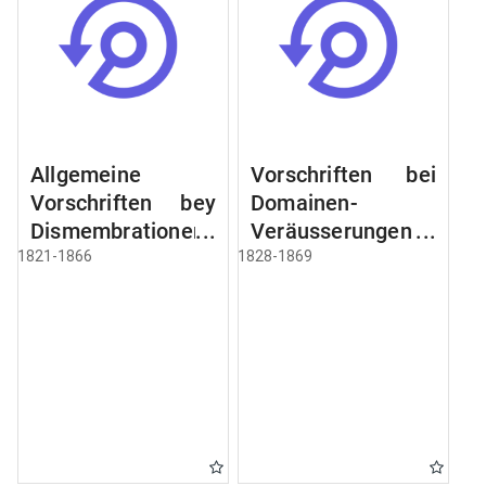
Allgemeine
Vorschriften bei
Vorschriften bey
Domainen-
Dismembrationen
Veräusserungen
Domainen-
und
1821-1866
1828-1869
Grundstücke
Verpachtungen