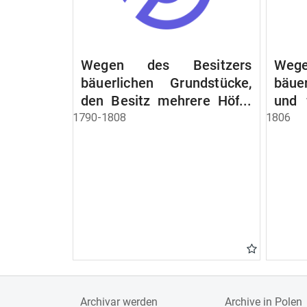
Wegen des Besitzers
Wege
bäuerlichen Grundstücke,
bäue
den Besitz mehrere Höfe.
und 
Instruction wegen der
werde
1790-1808
1806
Erbfolge
Archivar werden
Archive in Polen