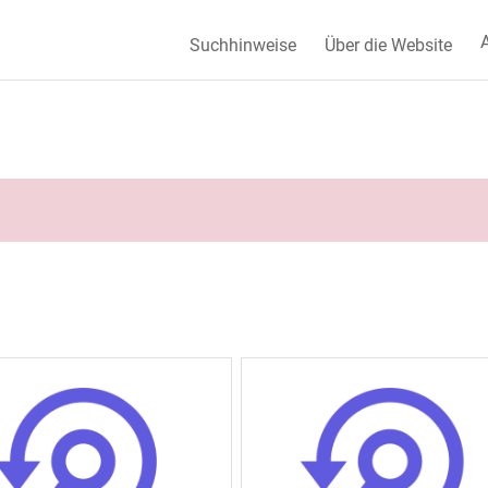
A
Suchhinweise
Über die Website