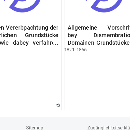
n Vererbpachtung der
Allgemeine Vorschri
rlichen Grundstücke
bey Dismembratio
wie dabey verfahren
Domainen-Grundstücke
n soll
1821-1866
Sitemap
Zugänglichkeitserkl