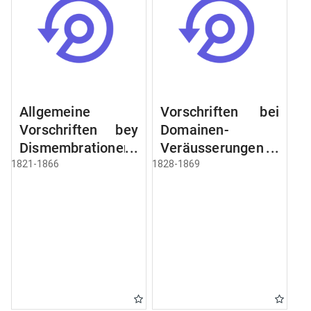
Allgemeine
Vorschriften bei
Vorschriften bey
Domainen-
Dismembrationen
Veräusserungen
Domainen-
und
1821-1866
1828-1869
Grundstücke
Verpachtungen