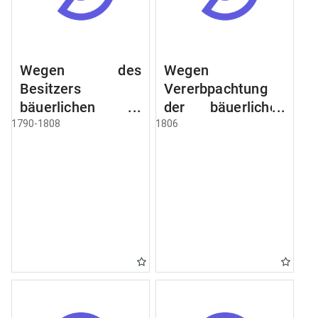
Wegen des
Wegen
Besitzers
Vererbpachtung
bäuerlichen
der bäuerlichen
Grundstücke, den
Grundstücke und
1790-1808
1806
Besitz mehrere
wie dabey
Höfe. Instruction
verfahren werden
wegen der
soll
Erbfolge