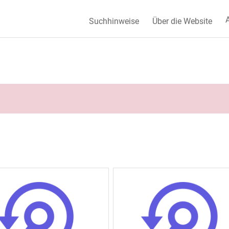
A
Suchhinweise
Über die Website