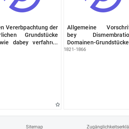
n Vererbpachtung der
Allgemeine Vorschri
rlichen Grundstücke
bey Dismembratio
wie dabey verfahren
Domainen-Grundstücke
n soll
1821-1866
Sitemap
Zugänglichkeitserkl