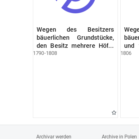
Wegen des Besitzers
Wege
bäuerlichen Grundstücke,
bäue
den Besitz mehrere Höfe.
und 
Instruction wegen der
werde
1790-1808
1806
Erbfolge
Archivar werden
Archive in Polen