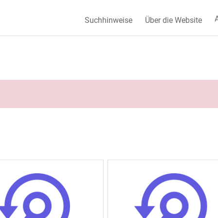
A
Suchhinweise
Über die Website