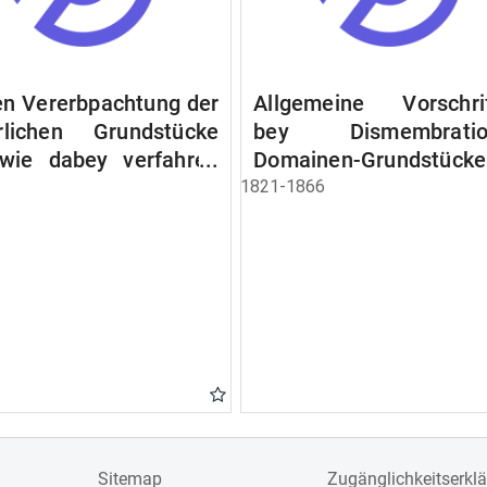
n Vererbpachtung der
Allgemeine Vorschri
rlichen Grundstücke
bey Dismembratio
wie dabey verfahren
Domainen-Grundstücke
n soll
1821-1866
Sitemap
Zugänglichkeitserkl