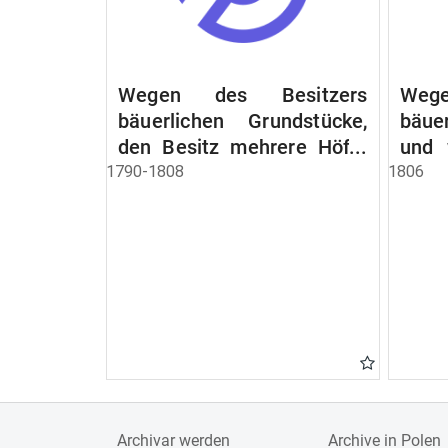
Wegen des Besitzers
Wege
bäuerlichen Grundstücke,
bäue
den Besitz mehrere Höfe.
und 
Instruction wegen der
werde
1790-1808
1806
Erbfolge
Archivar werden
Archive in Polen