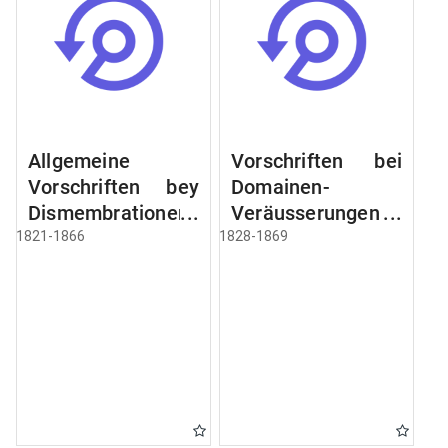
Allgemeine
Vorschriften bei
Vorschriften bey
Domainen-
Dismembrationen
Veräusserungen
Domainen-
und
1821-1866
1828-1869
Grundstücke
Verpachtungen