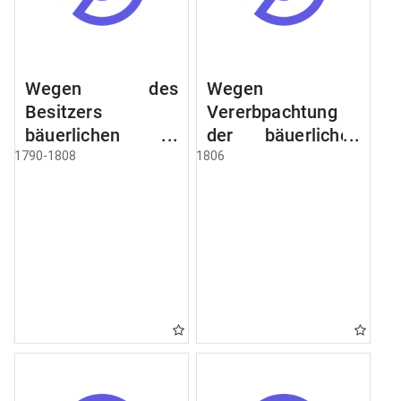
Wegen des
Wegen
Besitzers
Vererbpachtung
bäuerlichen
der bäuerlichen
Grundstücke, den
Grundstücke und
1790-1808
1806
Besitz mehrere
wie dabey
Höfe. Instruction
verfahren werden
wegen der
soll
Erbfolge