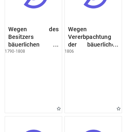
Wegen des
Wegen
Besitzers
Vererbpachtung
bäuerlichen
der bäuerlichen
Grundstücke, den
Grundstücke und
1790-1808
1806
Besitz mehrere
wie dabey
Höfe. Instruction
verfahren werden
wegen der
soll
Erbfolge