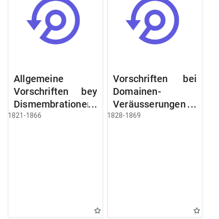
Allgemeine
Vorschriften bei
Vorschriften bey
Domainen-
Dismembrationen
Veräusserungen
Domainen-
und
1821-1866
1828-1869
Grundstücke
Verpachtungen