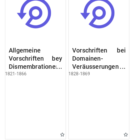
Allgemeine
Vorschriften bei
Vorschriften bey
Domainen-
Dismembrationen
Veräusserungen
Domainen-
und
1821-1866
1828-1869
Grundstücke
Verpachtungen