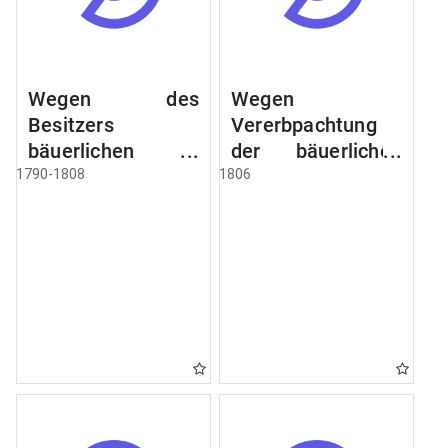
Wegen des
Wegen
Besitzers
Vererbpachtung
bäuerlichen
der bäuerlichen
Grundstücke, den
Grundstücke und
1790-1808
1806
Besitz mehrere
wie dabey
Höfe. Instruction
verfahren werden
wegen der
soll
Erbfolge