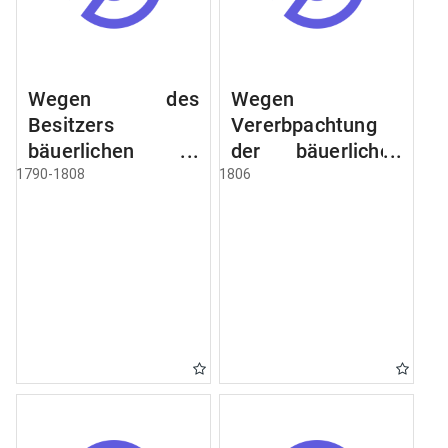
Wegen des
Wegen
Besitzers
Vererbpachtung
bäuerlichen
der bäuerlichen
Grundstücke, den
Grundstücke und
1790-1808
1806
Besitz mehrere
wie dabey
Höfe. Instruction
verfahren werden
wegen der
soll
Erbfolge