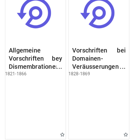
Allgemeine
Vorschriften bei
Vorschriften bey
Domainen-
Dismembrationen
Veräusserungen
Domainen-
und
1821-1866
1828-1869
Grundstücke
Verpachtungen