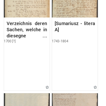
Verzeichnis deren
[Sumariusz - litera
Sachen, welche in
A]
diesegne
Volumine MSC
1700 [?]
1743-1804