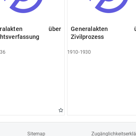
eralakten über
Generalakten ü
chtsverfassung
Zivilprozess
936
1910-1930
Sitemap
Zugänglichkeitserkl