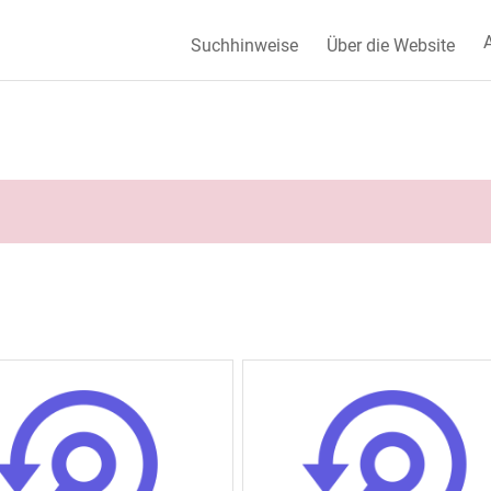
A
Suchhinweise
Über die Website