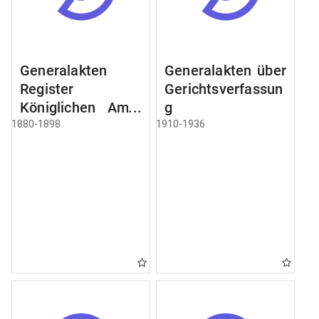
Generalakten
Generalakten über
Register
Gerichtsverfassun
Königlichen Amts
g
Gericht zu
1880-1898
1910-1936
Schweidnitz
[Świdnica]