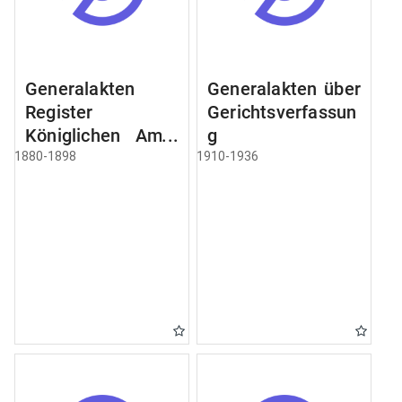
Generalakten
Generalakten über
Register
Gerichtsverfassun
Königlichen Amts
g
Gericht zu
1880-1898
1910-1936
Schweidnitz
[Świdnica]