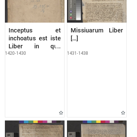
Inceptus et
Missiuarum Liber
inchoatus est iste
[…]
Liber in quo
continentur copie
1420-1430
1431-1438
literarum a
Ciuitate Danczik
et aliis ciuitatibus
huius provincie
hinc inde
missarum. Anno
Domini Millesimo
CCCC vicesimo.
[Liber missivarum]