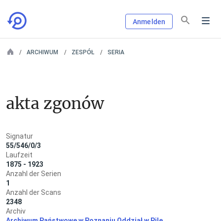
Anmelden
ARCHIWUM
ZESPÓŁ
SERIA
akta zgonów
Signatur
55/546/0/3
Laufzeit
1875 - 1923
Anzahl der Serien
1
Anzahl der Scans
2348
Archiv
Archiwum Państwowe w Poznaniu Oddział w Pile