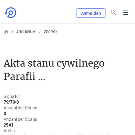
Anmelden
ARCHIWUM
ZESPÓŁ
Akta stanu cywilnego 
Parafii 
Rzymskokatolickiej 
Signatur
w Pokrzywnicy
79/78/0
Anzahl der Serien
0
Anzahl der Scans
2541
Archiv