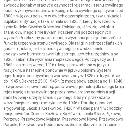
świeccy, jednak w praktyce czynności rejestracji stanu cywilnego
nadal wykonywali duchowni. Księgi stanu cywilnego spisywano od
1808 r. w języku polskim w dwóch egzemplarzach, tzw. unikacie i
duplikacie. Sytuacja taka istniała do 1825 r., kiedy to wszedł w
życie Kodeks Cywilny Królestwa Polskiego, który złączył akta
stanu cywilnego z metrykami kościelnymi poszczególnych
wyznań. Przełożony parafii danego wyznania pełnił jednocześnie
funkcję urzędnika stanu cywilnego. Dla religii niechrześcijańskich
(judaizm, islam) akta stanu cywilnego prowadzić mieli
początkowo burmistrzowie lub zastępujący ich urzędnicy, a od
1830 r. rabini (dla wyznania mojżeszowego). Począwszy od 1 I
1868 r. do mniej więcej 1916 r. księgi prowadzono w języku
rosyjskim, a następnie ponownie w języku polskim. System
rejestracji stanu cywilnego wprowadzony w 1825 r. utrzymał się
do 1945 r. Dekret z 25 IX 1945 r. (z mocą obowiązującą od 1 I 1946
r.) wprowadził powszechną, państwową i jednolitą dla całego kraju
rejestrację stanu cywilnego przez nowe organy administracji
państwowej - urzędy stanu cywilnego, którym przekazano
wcześniejsze księgi metrykalne do 1946 r. Parafię uposażył i
erygował bp Jakub z Korzkwi ok.. 1420 r. W skład parafii wchodziły
miejscowości: Gromin, Kozłowo, Kozłówka, Lipniki Stare, Pękowo,
Porzowo, Przewodowo Majorat, Przewodowo Nowe, Przewodowo
Parcele, Przewodowo Poduchowne, Sisice, Skórznice, Trzciniec,