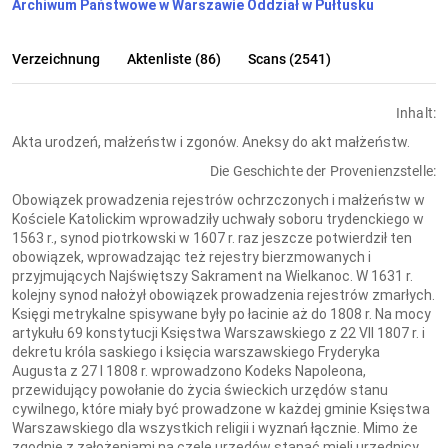
Archiwum Państwowe w Warszawie Oddział w Pułtusku
Verzeichnung
Aktenliste (86)
Scans (2541)
Inhalt:
Akta urodzeń, małżeństw i zgonów. Aneksy do akt małżeństw.
Die Geschichte der Provenienzstelle:
Obowiązek prowadzenia rejestrów ochrzczonych i małżeństw w
Kościele Katolickim wprowadziły uchwały soboru trydenckiego w
1563 r., synod piotrkowski w 1607 r. raz jeszcze potwierdził ten
obowiązek, wprowadzając też rejestry bierzmowanych i
przyjmujących Najświętszy Sakrament na Wielkanoc. W 1631 r.
kolejny synod nałożył obowiązek prowadzenia rejestrów zmarłych.
Księgi metrykalne spisywane były po łacinie aż do 1808 r. Na mocy
artykułu 69 konstytucji Księstwa Warszawskiego z 22 VII 1807 r. i
dekretu króla saskiego i księcia warszawskiego Fryderyka
Augusta z 27 I 1808 r. wprowadzono Kodeks Napoleona,
przewidujący powołanie do życia świeckich urzędów stanu
cywilnego, które miały być prowadzone w każdej gminie Księstwa
Warszawskiego dla wszystkich religii i wyznań łącznie. Mimo że
zgodnie z założeniami na czele urzędów stanąć mieli urzędnicy