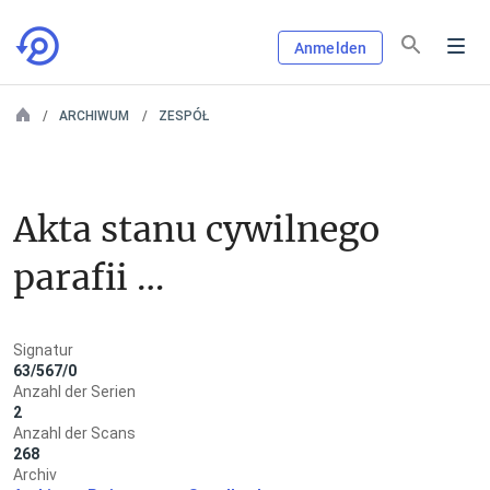
Anmelden
ARCHIWUM
ZESPÓŁ
Akta stanu cywilnego 
parafii 
rzymskokatolickiej w 
Signatur
Urdominie
63/567/0
Anzahl der Serien
2
Anzahl der Scans
268
Archiv