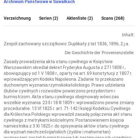
Archiwum Państwowe w Suwałkach
Verzeichnung
Serien (2)
Aktenliste (2)
Scans (268)
Inhalt:
Zespół zachowany szczątkowo: Duplikaty z lat 1836, 1896, 2 j.a.
Die Geschichte der Provenienzstelle:
Zasady prowadzenia akta stanu cywilnego w Księstwie
Warszawskim określał dekret Fryderyka Augusta z 27 I 1808 r.,
obowiązujący od 1 V 1808 r., oparty na art. 69 konstytucji z 1807 r.
wprowadzającym Kodeks Napoleona. Zadanie to przekazano
duchownym wyznania rzymskokatolickiego. Prawo udzielania
ślubów cywilnych i rozwodów powierzono prezydentom i
burmistrzom. Akta stanu cywilnego obejmowały wówczas
wszelkie wyznania. 23 II i 18 III 1809 r. wprowadzono pewne zmiany
proceduralne. 13 VI 1825 r. art. 71-142 I księgi Kodeksu Cywilnego
dla Królestwa Polskiego wprowadził zasadę połączenia akt stanu
cywilnego z metrykami kościelnymi. Postanowieniem księcia
namiestnika z 3 XI 1825 r. do spisywania aktów stanu cywilnego
dla wyznań niechrześcijańskich (żydów i mahometan)
wyznaczeni zostali burmistrzowie lub zastępujący ich urzędnicy.