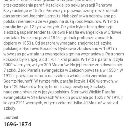
przekształcenia parafii katolickiej po sekularyzacji Państwa
Krzyżackiego w 1525 r. Pierwszym poświadczonym w źródłach
pastorem był Joachim Lampitz. Nabożeństwa odprawiano po
polsku i niemiecku ze względu na dużą ilość Mazurów. W 1912 r.
parafia liczyła 12 tys. wiernych. Giżycko było stolicą diecezji i
siedzibą superintendenta. Orłowo Parafia ewangelicka w Orłowie
została utworzona przed 1845 r., jednak proboszcz osiadł tu
dopiero w 1853 r. Od pastora wymagano znajomości języka
polskiego. Rydzewo Kościół w Rydzewie zbudowano w 1591 r. i
wówczas powstała tu ewangelicka gmina wyznaniowa. Patronem
kościoła był książę, a od 1701 r. król pruski. W 1912 r. parafia liczyła
3000 wiernych, w tym 300 Mazurów. Na jej terenie znajdowało się
7 szkół. Zelki Parafia ewangelicka w Zelkach powstała w 1550 r. W
1912 r. prawo patronatu należało do właściciela ziemskiego
Goertz-Neuhoff. W tymże roku parafia liczyła 1438 wiernych, w
tym 120 Mazurów. Na jej terenie znajdowały się 3 szkoły,
nauczano również w języku polskim. Sterławki Wielkie Parafia
ewangelicka w Sterławkach Wielkich powstała po 1525 r. W 1910 r.
liczyła 2191 wiernych, w tym rzekomo tylko 40 Mazurów oraz 4
szkoły.
Laufzeit:
1696-1874