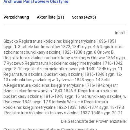
Archiwum Państwowe w Olsztynie
Verzeichnung
Aktenliste (21)
Scans (4295)
Inhalt:
Giżycko Registratura kościelna: księgi metrykalne 1696-1851
sygn. 1-3 tabele konfirmantów 1822, 1841 sygn. 4-5 Registratura
szkolna: rachunki kasy szkolnej 1826-1838 sygn. 6 Orłowo B.
Registratura szkolna: rachunki kasy szkolnej w Orłowie 1864 sygn.
7 Rydzewo Registratura kościelna: księgi metrykalne 1716-1842
sygn. 8-10 rejestr dzieci niekonfirmowanych 1840-1846 sygn. 11
Registratura szkolna: budżet kasy szkolnej 1816-1848 sygn. 12-
13 rachunki kasy szkolnej w Rydzewie 1848 sygn. 14 Zelki
A.Registratura kościelna: księgi metrykalne 1716-1842 rejestr
dzieci niekonfirmowanych 1840-1846 B. Registratura szkolna:
budżet kasy szkolnej 1816-1848 sygn. 16 rachunki kasy szkolnej w
Rydzewie 1848 sygn. 17 Sterławki Wielkie A.Registratura
kościelna: księgi metrykalne 1822-1838, 1866-1874 sygn. 18-19 B
.Registratura szkolna: akta kasy szkolnej 1837-1848 sygn. 20-21
Die Geschichte der Provenienzstelle:
Giżycko Parafia ewangelicka w Giżycku powstała z