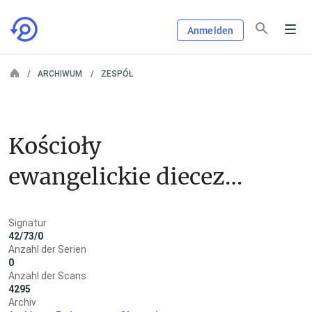
Anmelden
ARCHIWUM
ZESPÓŁ
Kościoły 
ewangelickie diecezji 
giżyckiej - zbiór 
Signatur
szczątków zespołów
42/73/0
Anzahl der Serien
0
Anzahl der Scans
4295
Archiv