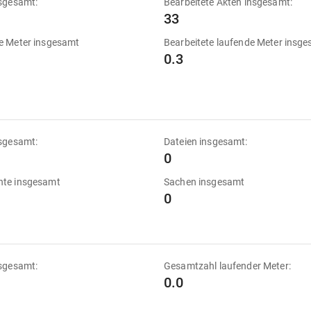
sgesamt:
Bearbeitete Akten insgesamt:
33
e Meter insgesamt
Bearbeitete laufende Meter insg
0.3
sgesamt:
Dateien insgesamt:
0
te insgesamt
Sachen insgesamt
0
sgesamt:
Gesamtzahl laufender Meter:
0.0