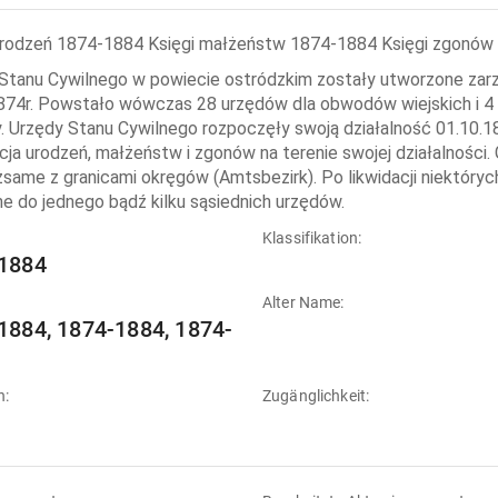
urodzeń 1874-1884 Księgi małżeństw 1874-1884 Księgi zgonó
Stanu Cywilnego w powiecie ostródzkim zostały utworzone za
874r. Powstało wówczas 28 urzędów dla obwodów wiejskich i 4 d
. Urzędy Stanu Cywilnego rozpoczęły swoją działalność 01.10.
acja urodzeń, małżeństw i zgonów na terenie swojej działalności
żsame z granicami okręgów (Amtsbezirk). Po likwidacji niektóry
e do jednego bądź kilku sąsiednich urzędów.
:
Klassifikation:
1884
Alter Name:
1884, 1874-1884, 1874-
n:
Zugänglichkeit: