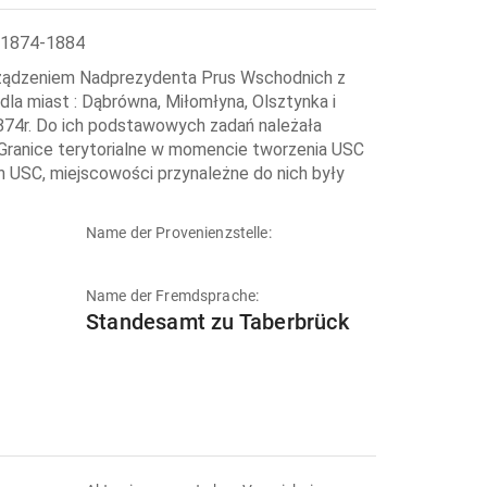
w 1874-1884
rządzeniem Nadprezydenta Prus Wschodnich z
la miast : Dąbrówna, Miłomłyna, Olsztynka i
1874r. Do ich podstawowych zadań należała
. Granice terytorialne w momencie tworzenia USC
ch USC, miejscowości przynależne do nich były
Name der Provenienzstelle:
Name der Fremdsprache:
Standesamt zu Taberbrück