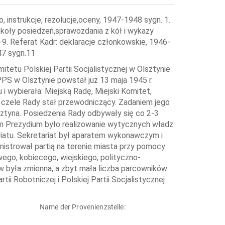
 instrukcje, rezolucje,oceny, 1947-1948 sygn. 1.
koły posiedzeń,sprawozdania z kół i wykazy
9. Referat Kadr: deklaracje członkowskie, 1946-
47 sygn.11
tetu Polskiej Partii Socjalistycznej w Olsztynie
PPS w Olsztynie powstał już 13 maja 1945 r.
 i wybierała: Miejską Radę, Miejski Komitet,
Na czele Rady stał przewodniczący. Zadaniem jego
lsztyna. Posiedzenia Rady odbywały się co 2-3
m Prezydium było realizowanie wytycznych władz
ariatu. Sekretariat był aparatem wykonawczym i
strował partią na terenie miasta przy pomocy
go, kobiecego, wiejskiego, polityczno-
 była zmienna, a zbyt mała liczba parcowników
i Robotniczej i Polskiej Partii Socjalistycznej
Name der Provenienzstelle: