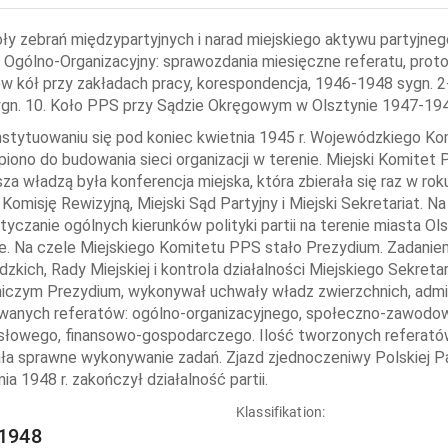
ły zebrań międzypartyjnych i narad miejskiego aktywu partyjnego,
 Ogólno-Organizacyjny: sprawozdania miesięczne referatu, proto
w kół przy zakładach pracy, korespondencja, 1946-1948 sygn. 2-
gn. 10. Koło PPS przy Sądzie Okręgowym w Olsztynie 1947-19
stytuowaniu się pod koniec kwietnia 1945 r. Wojewódzkiego Komi
piono do budowania sieci organizacji w terenie. Miejski Komitet 
za władzą była konferencja miejska, która zbierała się raz w roku
 Komisję Rewizyjną, Miejski Sąd Partyjny i Miejski Sekretariat. 
tyczanie ogólnych kierunków polityki partii na terenie miasta O
e. Na czele Miejskiego Komitetu PPS stało Prezydium. Zadanie
zkich, Rady Miejskiej i kontrola działalności Miejskiego Sekret
czym Prezydium, wykonywał uchwały władz zwierzchnich, admini
anych referatów: ogólno-organizacyjnego, społeczno-zawodowe
łowego, finansowo-gospodarczego. Ilość tworzonych referatów
ała sprawne wykonywanie zadań. Zjazd zjednoczeniwy Polskiej Parti
ia 1948 r. zakończył działalność partii.
:
Klassifikation:
1948