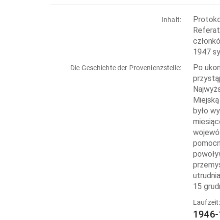
Protoko
Inhalt:
Referat
członkó
1947 sy
Po ukon
Die Geschichte der Provenienzstelle:
przystą
Najwyżs
Miejską
było wy
miesiąc
wojewód
pomocni
powoływ
przemys
utrudni
15 grudn
Laufzeit
1946-