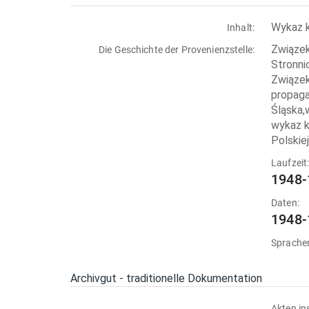
Wykaz k
Inhalt:
Związek
Die Geschichte der Provenienzstelle:
Stronni
Związek
propaga
Śląska,
wykaz k
Polskiej
Laufzeit
1948-
Daten:
1948-
Sprache
Archivgut - traditionelle Dokumentation
Akten in