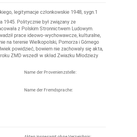
kiego, legitymacje członkowskie 1948, sygn.1
a 1945. Politycznie był związany ze
acowała z Polskim Stronnictwem Ludowym.
owadził prace ideowo-wychowawcze, kulturalne,
e na terenie Wielkopolski, Pomorza i Górnego
olwiek powidzieć, bowiem nie zachowały się akta,
948 roku ZMD wszedł w skład Zwiazku Młodzieży
Name der Provenienzstelle:
Name der Fremdsprache:
Akten insgesamt ohne Verzeichnis: