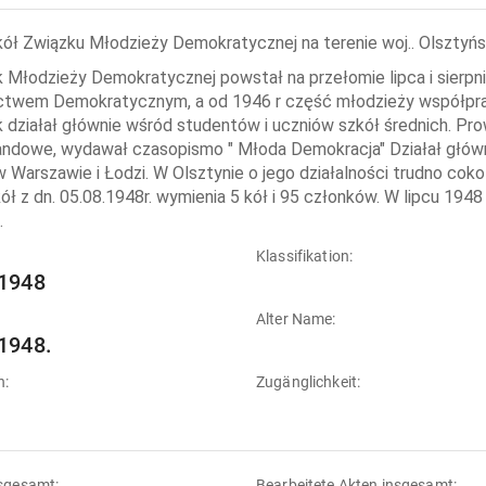
ół Związku Młodzieży Demokratycznej na terenie woj.. Olsztyńs
 Młodzieży Demokratycznej powstał na przełomie lipca i sierpni
ctwem Demokratycznym, a od 1946 r część młodzieży współpr
 działał głównie wśród studentów i uczniów szkół średnich. Pr
ndowe, wydawał czasopismo " Młoda Demokracja" Działał główni
w Warszawie i Łodzi. W Olsztynie o jego działalności trudno cok
ół z dn. 05.08.1948r. wymienia 5 kół i 95 członków. W lipcu 1
.
:
Klassifikation:
1948
Alter Name:
1948.
n:
Zugänglichkeit:
sgesamt:
Bearbeitete Akten insgesamt: