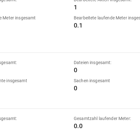
1
e Meter insgesamt
Bearbeitete laufende Meter insg
0.1
sgesamt:
Dateien insgesamt:
0
te insgesamt
Sachen insgesamt
0
sgesamt:
Gesamtzahl laufender Meter:
0.0