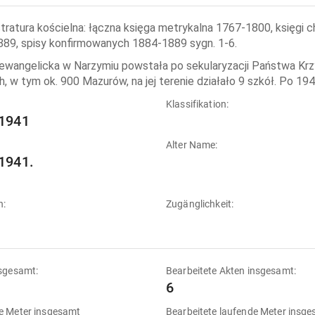
stratura kościelna: łączna księga metrykalna 1767-1800, księg
89, spisy konfirmowanych 1884-1889 sygn. 1-6.
 ewangelicka w Narzymiu powstała po sekularyzacji Państwa Krzy
h, w tym ok. 900 Mazurów, na jej terenie działało 9 szkół. Po 194
:
Klassifikation:
1941
Alter Name:
1941.
n:
Zugänglichkeit:
sgesamt:
Bearbeitete Akten insgesamt:
6
e Meter insgesamt
Bearbeitete laufende Meter insg