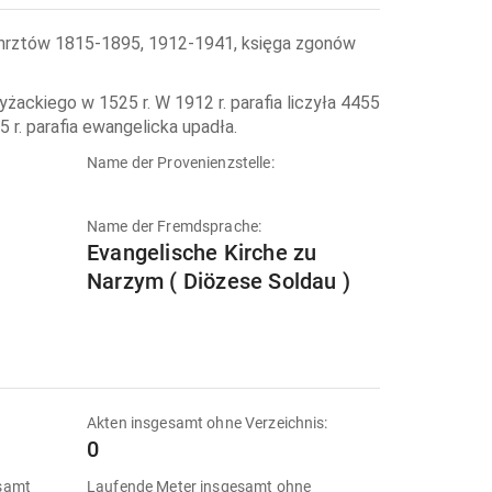
i chrztów 1815-1895, 1912-1941, księga zgonów
żackiego w 1525 r. W 1912 r. parafia liczyła 4455
5 r. parafia ewangelicka upadła.
Name der Provenienzstelle:
Name der Fremdsprache:
Evangelische Kirche zu
Narzym ( Diözese Soldau )
Akten insgesamt ohne Verzeichnis:
0
esamt
Laufende Meter insgesamt ohne