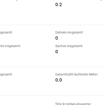
0.2
sgesamt:
Dateien insgesamt:
0
te insgesamt
Sachen insgesamt
0
sgesamt:
Gesamtzahl laufender Meter:
0.0
Stückzahlen-Inventar