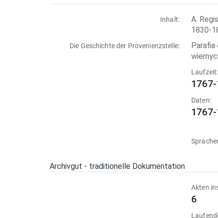
A. Regi
Inhalt:
1830-18
Parafia
Die Geschichte der Provenienzstelle:
wiernyc
Laufzeit
1767-
Daten:
1767-
Sprache
Archivgut - traditionelle Dokumentation
Akten in
6
Laufend