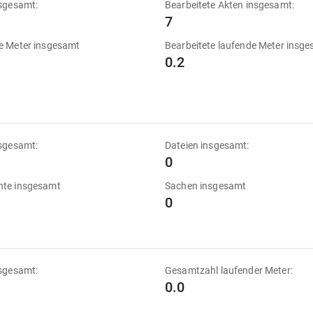
sgesamt:
Bearbeitete Akten insgesamt:
7
e Meter insgesamt
Bearbeitete laufende Meter insg
0.2
sgesamt:
Dateien insgesamt:
0
te insgesamt
Sachen insgesamt
0
sgesamt:
Gesamtzahl laufender Meter:
0.0