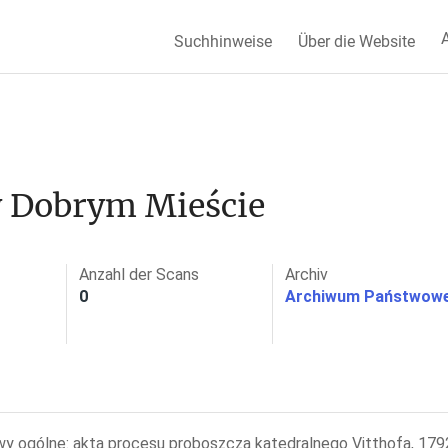
A
Suchhinweise
Über die Website
w Dobrym Mieście
Anzahl der Scans
Archiv
0
Archiwum Państwowe
wy ogólne: akta procesu proboszcza katedralnego Vitthofa, 1792