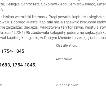
ta, Heinigka, Schröttera, Sokołowskiego, Szmiarowskiego, Latern
7.
r. biskup warmiński Herman z Pragi powołał kapitułę kolegiacką 
owa k. Dobrego Miasta. Kapituła miała zapewnić biskupom kadry
nie zarządzać diecezją i władztwem terytorialnym. Kapituła stw
 latach 1373-1396 zbudowała kolegiatę, jeden z największych koś
ował kapitułę kolegiacką w Dobrym Mieście i przejął jej dobra zie
:
Klassifikation:
] 1754-1845
Alter Name:
1683, 1754-1845.
n:
Zugänglichkeit: