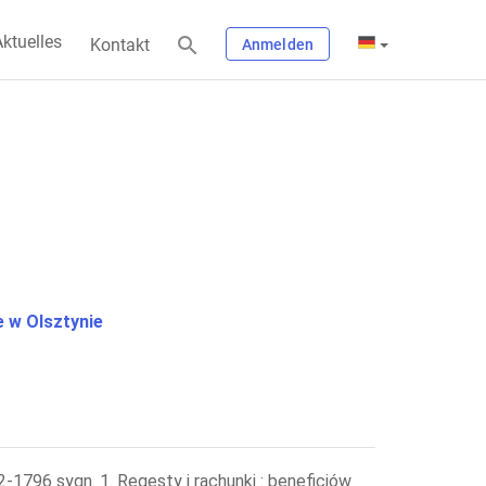
ktuelles
Kontakt
Anmelden
 w Olsztynie
-1796 sygn. 1. Regesty i rachunki : beneficjów