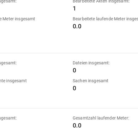
sgesamt:
Bearbeitete Akten insgesamt:
1
e Meter insgesamt
Bearbeitete laufende Meter insg
0.0
sgesamt:
Dateien insgesamt:
0
te insgesamt
Sachen insgesamt
0
sgesamt:
Gesamtzahl laufender Meter:
0.0