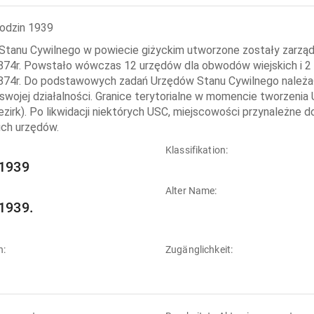
rodzin 1939
Stanu Cywilnego w powiecie giżyckim utworzone zostały zarzą
874r. Powstało wówczas 12 urzędów dla obwodów wiejskich i 2 d
874r. Do podstawowych zadań Urzędów Stanu Cywilnego należała
 swojej działalności. Granice terytorialne w momencie tworzeni
zirk). Po likwidacji niektórych USC, miejscowości przynależne d
ich urzędów.
:
Klassifikation:
1939
Alter Name:
1939.
n:
Zugänglichkeit: