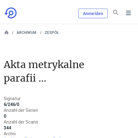
Anmelden
ARCHIWUM
ZESPÓŁ
Akta metrykalne 
parafii 
rzymskokatolickiej w 
Signatur
Chojnicach
6/246/0
Anzahl der Serien
0
Anzahl der Scans
344
Archiv