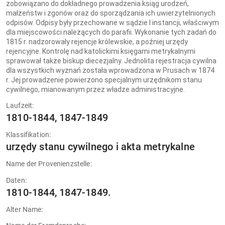
zobowiązano do dokładnego prowadzenia ksiąg urodzeń,
małżeństw i zgonów oraz do sporządzania ich uwierzytelnionych
odpisów. Odpisy były przechowane w sądzie I instancji, właściwym
dla miejscowości należących do parafii. Wykonanie tych zadań do
1815 r. nadzorowały rejencje królewskie, a poźniej urzędy
rejencyjne. Kontrolę nad katolickimi księgami metrykalnymi
sprawował także biskup diecezjalny. Jednolita rejestracja cywilna
dla wszystkich wyznań została wprowadzona w Prusach w 1874
r. Jej prowadzenie powierzono specjalnym urzędnikom stanu
cywilnego, mianowanym przez władze administracyjne.
Laufzeit:
1810-1844, 1847-1849
Klassifikation:
urzędy stanu cywilnego i akta metrykalne
Name der Provenienzstelle:
Daten:
1810-1844, 1847-1849.
Alter Name: