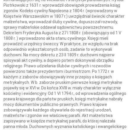
Piotrkowski z 1631 r. wprowadził obowiązek prowadzenia ksiąg
zgonów. Kodeks cywilny Napoleona z 1804 r. (wprowadzony w
Księstwie Warszawskim w 1807 r.) uwzględniał świecki charakter
małżeństwa, wprowadzał śluby cywilne, dopuszczał rozwody,
sprawy małżeńskie oddawał sądownictwu powszechnemu.
Dekretem Fryderyka Augusta z 27 I 1808 r. (obowiązujący od 1 V
1808 r. ) wprowadzono akta stanu cywilnego. Księgi mieli
prowadzić urzędnicy świeccy. W praktyce, ze względu na brak
odpowiednio wykształconych osób, zadanie to wykonywali
duchowni. Na mocy dekretu z 23 II 1809 r. duchowni najpierw
spisywali akt cywilny, a dopiero potem dokonywali obrządku
religijnego. Prawo udzielania ślubów cywilnych i rozwodów
powierzono także prezydentom i burmistrzom. Po 1772 r. w
każdym z zaborów obowiązywały inne przepisy o księgach
metrykalnych. W b. zaborze pruskim pierwsze księgi metrykalne
pojawiły się w XVI w. Do końca XVIII w. miały charakter wyłącznie
kościelny i ewidencyjny. Od 1 VI 1794 r., od wprowadzenia ogólnego
prawa krajowego dla państw pruskich, księgi metrykalne nabrały
mocy dokumentów publiczno-prawnych. Prawo krajowe
zobowiązywało każdego obywatela do rejestracji urodzeń,
małżeństw i zgonów we właściwej parafii. Akt małżeństwa
zapisywano w księdze metrykalnej parafii, do której należała
panna młoda. Duchownych wyznania katolickiego i ewangelickiego