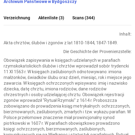
Archiwum Państwowe w Bydgoszczy
Verzeichnung
Aktenliste (3)
Scans (344)
Inhalt:
Akta chrztów, ślubów i zgonów z lat 1810-1844, 1847-1849.
Die Geschichte der Provenienzstelle:
Obowiązek zapisywania w księgach udzielanych w parafiach
rzymskokatolickich ślubów i chrztów wprowadził sobór trydencki
11 XI 1563 r. W księgach zaślubionych odnotowywano: imiona
małżonków, świadków ślubu oraz dzień, miesiąc, rok i miejsce jego
zawarcia. W księgach ochrzczonych wpisywano: imię i nazwisko
dziecka, datę chrztu, imiona rodziców, dane rodziców
chrzestnych i osoby udzielającej chrztu. Obowiązek rejestracji
zgonów wprowadził "Rytuał Rzymski" z 1614 r. Proboszcza
zobowiązano do prowadzenia ksiąg metrykalnych: ochrzczonych,
bierzmowanych, zaślubionych, zmarłych i tzw. wykazu parafian. W
Polsce przełomowe znaczenie miał prowincjonalny synod
piotrkowski w 1607 r. W parafiach obowiązkowo prowadzono
księgi: ochrzczonych, bierzmowanych, zaślubionych,
komunikujących się na Wielkanoc i statystyk parafialnych. Rytuał