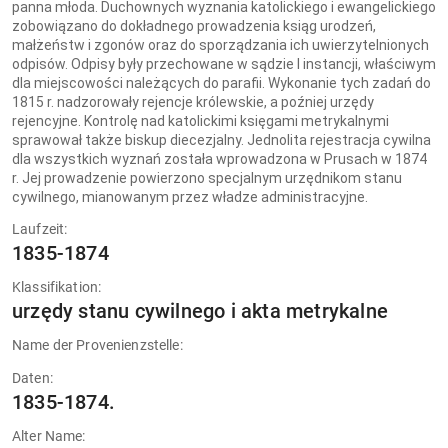
panna młoda. Duchownych wyznania katolickiego i ewangelickiego
zobowiązano do dokładnego prowadzenia ksiąg urodzeń,
małżeństw i zgonów oraz do sporządzania ich uwierzytelnionych
odpisów. Odpisy były przechowane w sądzie I instancji, właściwym
dla miejscowości należących do parafii. Wykonanie tych zadań do
1815 r. nadzorowały rejencje królewskie, a poźniej urzędy
rejencyjne. Kontrolę nad katolickimi księgami metrykalnymi
sprawował także biskup diecezjalny. Jednolita rejestracja cywilna
dla wszystkich wyznań została wprowadzona w Prusach w 1874
r. Jej prowadzenie powierzono specjalnym urzędnikom stanu
cywilnego, mianowanym przez władze administracyjne.
Laufzeit:
1835-1874
Klassifikation:
urzędy stanu cywilnego i akta metrykalne
Name der Provenienzstelle:
Daten:
1835-1874.
Alter Name: