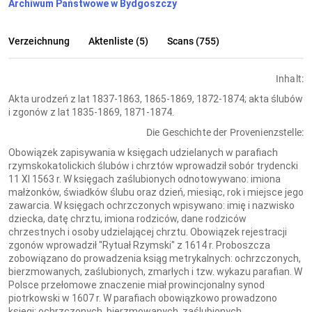
Archiwum Państwowe w Bydgoszczy
Verzeichnung
Aktenliste (5)
Scans (755)
Inhalt:
Akta urodzeń z lat 1837-1863, 1865-1869, 1872-1874; akta ślubów
i zgonów z lat 1835-1869, 1871-1874.
Die Geschichte der Provenienzstelle:
Obowiązek zapisywania w księgach udzielanych w parafiach
rzymskokatolickich ślubów i chrztów wprowadził sobór trydencki
11 XI 1563 r. W księgach zaślubionych odnotowywano: imiona
małżonków, świadków ślubu oraz dzień, miesiąc, rok i miejsce jego
zawarcia. W księgach ochrzczonych wpisywano: imię i nazwisko
dziecka, datę chrztu, imiona rodziców, dane rodziców
chrzestnych i osoby udzielającej chrztu. Obowiązek rejestracji
zgonów wprowadził "Rytuał Rzymski" z 1614 r. Proboszcza
zobowiązano do prowadzenia ksiąg metrykalnych: ochrzczonych,
bierzmowanych, zaślubionych, zmarłych i tzw. wykazu parafian. W
Polsce przełomowe znaczenie miał prowincjonalny synod
piotrkowski w 1607 r. W parafiach obowiązkowo prowadzono
księgi: ochrzczonych, bierzmowanych, zaślubionych,