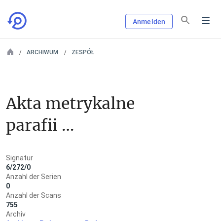
Anmelden
ARCHIWUM
ZESPÓŁ
Akta metrykalne 
parafii 
rzymskokatolickiej w 
Signatur
Kcyni, pow. Szubin
6/272/0
Anzahl der Serien
0
Anzahl der Scans
755
Archiv