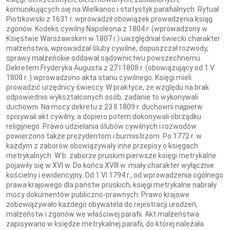
komunikujących się na Wielkanoc i statystyk parafialnych. Rytuał
Piotrkowski z 1631 r. wprowadził obowiązek prowadzenia ksiąg
zgonów. Kodeks cywilny Napoleona z 1804 r. (wprowadzony w
Księstwie Warszawskim w 1807 r.) uwzględniał świecki charakter
małżeństwa, wprowadzał śluby cywilne, dopuszczał rozwody,
sprawy małżeńskie oddawał sądownictwu powszechnemu.
Dekretem Fryderyka Augusta z 27 I 1808 r. (obowiązujący od 1 V
1808 r. ) wprowadzono akta stanu cywilnego. Księgi mieli
prowadzić urzędnicy świeccy. W praktyce, ze względu na brak
odpowiednio wykształconych osób, zadanie to wykonywali
duchowni. Na mocy dekretu z 23 II 1809 r. duchowni najpierw
spisywali akt cywilny, a dopiero potem dokonywali obrządku
religijnego. Prawo udzielania ślubów cywilnych i rozwodów
powierzono także prezydentom i burmistrzom. Po 1772 r. w
każdym z zaborów obowiązywały inne przepisy o księgach
metrykalnych. W b. zaborze pruskim pierwsze księgi metrykalne
pojawiły się w XVI w. Do końca XVIII w. miały charakter wyłącznie
kościelny i ewidencyjny. Od 1 VI 1794 r., od wprowadzenia ogólnego
prawa krajowego dla państw pruskich, księgi metrykalne nabrały
mocy dokumentów publiczno-prawnych. Prawo krajowe
zobowiązywało każdego obywatela do rejestracji urodzeń,
małżeństw i zgonów we właściwej parafii. Akt małżeństwa
zapisywano w księdze metrykalnej parafii, do której należała