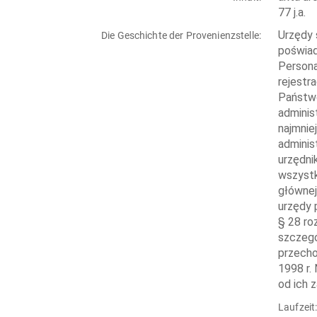
77 j.a.
Urzędy 
Die Geschichte der Provenienzstelle:
poświad
Persona
rejestr
Państwo
adminis
najmnie
adminis
urzędni
wszystk
głównej
urzędy 
§ 28 ro
szczegó
przecho
1998 r.
od ich 
Laufzeit