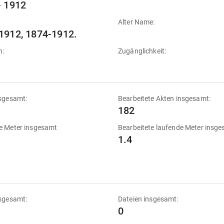
- 1912
Alter Name:
1912, 1874-1912.
n:
Zugänglichkeit:
sgesamt:
Bearbeitete Akten insgesamt:
182
e Meter insgesamt
Bearbeitete laufende Meter insg
1.4
sgesamt:
Dateien insgesamt:
0