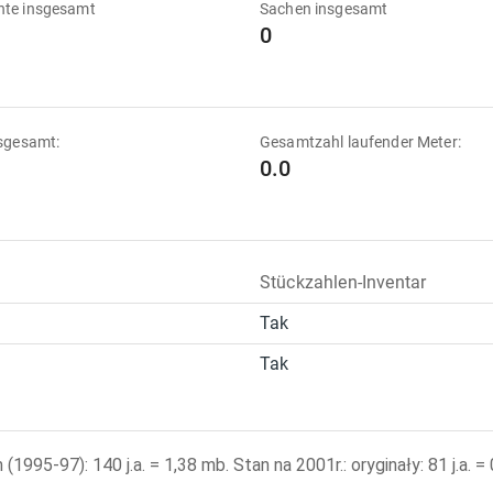
te insgesamt
Sachen insgesamt
0
sgesamt:
Gesamtzahl laufender Meter:
0.0
Stückzahlen-Inventar
Tak
Tak
995-97): 140 j.a. = 1,38 mb. Stan na 2001r.: oryginały: 81 j.a. = 0