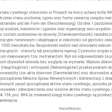
stanu cywilnego utworzono w Prusach na mocy ustawy króla Wil
czeniu stanu urodzenia, zgonu oraz formy zawarcia związku ma
lstandes und die Form der Eheschliessung). Od dnia 1 paździer
acji urodzeń, małżeństw i zgonów oraz organizację sieci urzędów
 zostało podzielone na obwody (Standesamtbezirk) zasadniczo
tracyjno-terenowym i obejmujące w zależności od gęstości zaludni
j 1500 mieszkańców. Bezpośredni nadzór nad obwodami należał
tracyjnych - starosty lub prezydenta rejencji. Czynności urzędu
kom mianowanym tzw. metrykantom. Byli oni odpowiedzialni za 
ich obywateli obwodu bez względu na wyznanie. Wpisów dokon
 (Hauptregister) i wtóropisie (Nebenregister) przekazywanym do 
prowadziły tzw. akta zbiorowe (Sammelakten) oraz skorowidze 
zporządzenia Ministra Spraw Wewnętrznych i Administracji z dnia
łowych zasad sporządzania aktów stanu cywilnego, sposobu prow
wywania i zabezpieczenia oraz wzorów aktów stanu cywilnego, i
 Nr 136, poz. 884 ze zmianami) księgi stanu cywilnego są prze
zamknięcia.
:
Klassifikation: