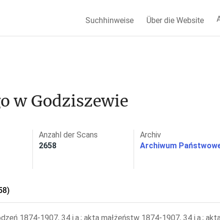
A
Suchhinweise
Über die Website
go w Godziszewie
Anzahl der Scans
Archiv
2658
Archiwum Państwowe
58)
odzeń 1874-1907, 34 j.a.; akta małżeństw 1874-1907, 34 j.a.; akt