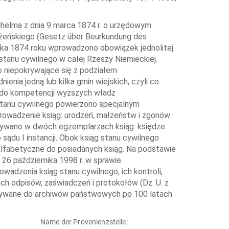
helma z dnia 9 marca 1874 r. o urzędowym
łżeńskiego (Gesetz über Beurkundung des
nika 1874 roku wprowadzono obowiązek jednolitej
 stanu cywilnego w całej Rzeszy Niemieckiej.
 niepokrywające się z podziałem
enia jedną lub kilka gmin wiejskich, czyli co
 do kompetencji wyższych władz
 stanu cywilnego powierzono specjalnym
prowadzenie ksiąg: urodzeń, małżeństw i zgonów
ywano w dwóch egzemplarzach ksiąg: księdze
sądu I instancji. Obok ksiąg stanu cywilnego
alfabetyczne do posiadanych ksiąg. Na podstawie
 26 października 1998 r. w sprawie
adzenia ksiąg stanu cywilnego, ich kontroli,
ch odpisów, zaświadczeń i protokołów (Dz. U. z
kazywane do archiwów państwowych po 100 latach
Name der Provenienzstelle: