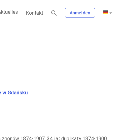
ktuelles
Kontakt
Anmelden
 w Gdańsku
a zgonów 1874-1907, 34 j.a.; duplikaty 1874-1900,