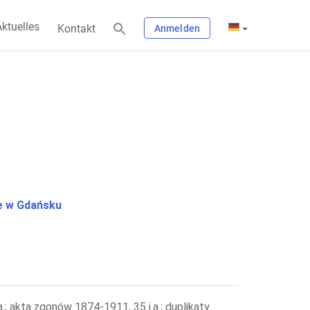
ktuelles
Kontakt
Anmelden
 w Gdańsku
.; akta zgonów 1874-1911, 35 j.a.; duplikaty