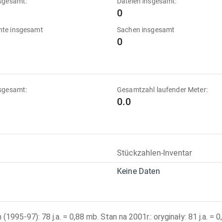
sgesamt:
Dateien insgesamt:
0
te insgesamt
Sachen insgesamt
0
sgesamt:
Gesamtzahl laufender Meter:
0.0
Stückzahlen-Inventar
Keine Daten
995-97): 78 j.a. = 0,88 mb. Stan na 2001r.: oryginały: 81 j.a. = 0,