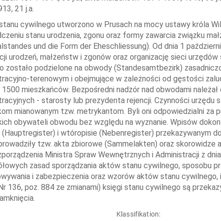
13, 21 j.a.
stanu cywilnego utworzono w Prusach na mocy ustawy króla Wil
czeniu stanu urodzenia, zgonu oraz formy zawarcia związku ma
lstandes und die Form der Eheschliessung). Od dnia 1 paździer
acji urodzeń, małżeństw i zgonów oraz organizację sieci urzędów
 zostało podzielone na obwody (Standesamtbezirk) zasadniczo
tracyjno-terenowym i obejmujące w zależności od gęstości zaludni
j 1500 mieszkańców. Bezpośredni nadzór nad obwodami należał
tracyjnych - starosty lub prezydenta rejencji. Czynności urzędu
kom mianowanym tzw. metrykantom. Byli oni odpowiedzialni za 
ich obywateli obwodu bez względu na wyznanie. Wpisów dokon
 (Hauptregister) i wtóropisie (Nebenregister) przekazywanym do 
prowadziły tzw. akta zbiorowe (Sammelakten) oraz skorowidze 
zporządzenia Ministra Spraw Wewnętrznych i Administracji z dnia
łowych zasad sporządzania aktów stanu cywilnego, sposobu prow
wywania i zabezpieczenia oraz wzorów aktów stanu cywilnego, i
 Nr 136, poz. 884 ze zmianami) księgi stanu cywilnego są prze
zamknięcia.
:
Klassifikation: