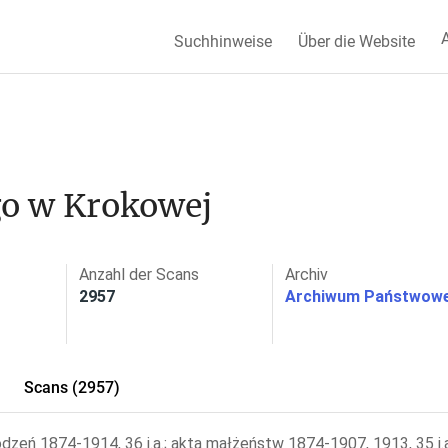
A
Suchhinweise
Über die Website
go w Krokowej
Anzahl der Scans
Archiv
2957
Archiwum Państwowe
Scans (2957)
odzeń 1874-1914, 36 j.a.; akta małżeństw 1874-1907, 1913, 35 j.a