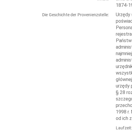
1874-19
Urzędy 
Die Geschichte der Provenienzstelle:
poświad
Persona
rejestr
Państwo
adminis
najmnie
adminis
urzędni
wszystk
głównej
urzędy 
§ 28 ro
szczegó
przecho
1998 r.
od ich 
Laufzeit