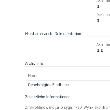
Akten in
0
Dokumen
0
Nicht archivierte Dokumentation
Akten in
0.0
Archivhilfe
Name
Genehmigtes Findbuch
Zusätzliche Informationen
Zmikrofilmowano j.a. o sygn. 1-30. Wynik skontrum (1