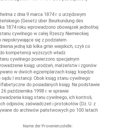
helma z dnia 9 marca 1874 r. o urzędowym
łżeńskiego (Gesetz über Beurkundung des
nika 1874 roku wprowadzono obowiązek jednolitej
 stanu cywilnego w całej Rzeszy Niemieckiej.
 niepokrywające się z podziałem
enia jedną lub kilka gmin wiejskich, czyli co
 do kompetencji wyższych władz
 stanu cywilnego powierzono specjalnym
prowadzenie ksiąg: urodzeń, małżeństw i zgonów
ywano w dwóch egzemplarzach ksiąg: księdze
sądu I instancji. Obok ksiąg stanu cywilnego
alfabetyczne do posiadanych ksiąg. Na podstawie
 26 października 1998 r. w sprawie
adzenia ksiąg stanu cywilnego, ich kontroli,
ch odpisów, zaświadczeń i protokołów (Dz. U. z
kazywane do archiwów państwowych po 100 latach
Name der Provenienzstelle: