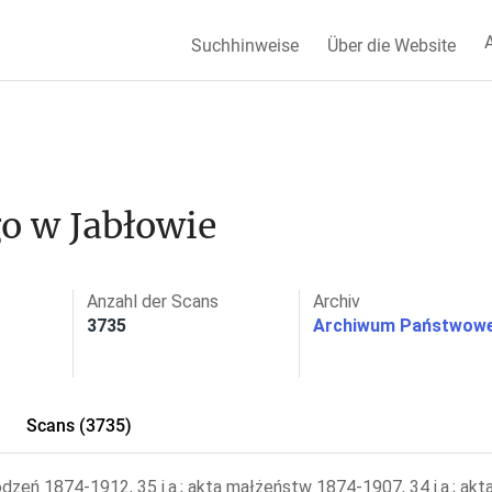
A
Suchhinweise
Über die Website
o w Jabłowie
Anzahl der Scans
Archiv
3735
Archiwum Państwowe
Scans (3735)
odzeń 1874-1912, 35 j.a.; akta małżeństw 1874-1907, 34 j.a.; akt