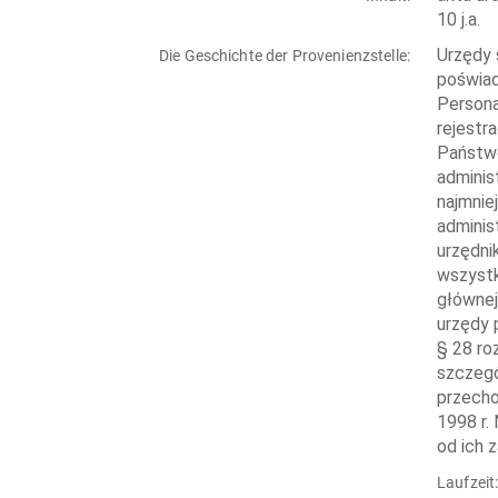
10 j.a.
Urzędy 
Die Geschichte der Provenienzstelle:
poświad
Persona
rejestr
Państwo
adminis
najmnie
adminis
urzędni
wszystk
głównej
urzędy 
§ 28 ro
szczegó
przecho
1998 r.
od ich 
Laufzeit