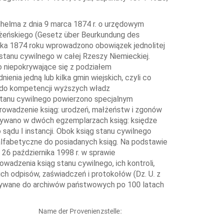
helma z dnia 9 marca 1874 r. o urzędowym
łżeńskiego (Gesetz über Beurkundung des
nika 1874 roku wprowadzono obowiązek jednolitej
 stanu cywilnego w całej Rzeszy Niemieckiej.
 niepokrywające się z podziałem
enia jedną lub kilka gmin wiejskich, czyli co
 do kompetencji wyższych władz
 stanu cywilnego powierzono specjalnym
prowadzenie ksiąg: urodzeń, małżeństw i zgonów
ywano w dwóch egzemplarzach ksiąg: księdze
sądu I instancji. Obok ksiąg stanu cywilnego
alfabetyczne do posiadanych ksiąg. Na podstawie
 26 października 1998 r. w sprawie
adzenia ksiąg stanu cywilnego, ich kontroli,
ch odpisów, zaświadczeń i protokołów (Dz. U. z
kazywane do archiwów państwowych po 100 latach
Name der Provenienzstelle: