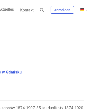
ktuelles
Kontakt
Anmelden
 w Gdańsku
a zgonów 1874-1907, 35 j.a.; duplikaty 1874-1920,