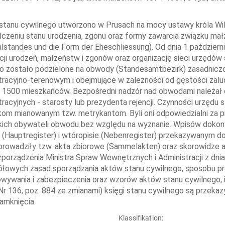
stanu cywilnego utworzono w Prusach na mocy ustawy króla Wil
czeniu stanu urodzenia, zgonu oraz formy zawarcia związku ma
lstandes und die Form der Eheschliessung). Od dnia 1 paździer
acji urodzeń, małżeństw i zgonów oraz organizację sieci urzędów
 zostało podzielone na obwody (Standesamtbezirk) zasadniczo
tracyjno-terenowym i obejmujące w zależności od gęstości zaludni
j 1500 mieszkańców. Bezpośredni nadzór nad obwodami należał
tracyjnych - starosty lub prezydenta rejencji. Czynności urzędu
kom mianowanym tzw. metrykantom. Byli oni odpowiedzialni za 
ich obywateli obwodu bez względu na wyznanie. Wpisów dokon
 (Hauptregister) i wtóropisie (Nebenregister) przekazywanym do 
prowadziły tzw. akta zbiorowe (Sammelakten) oraz skorowidze 
zporządzenia Ministra Spraw Wewnętrznych i Administracji z dnia
łowych zasad sporządzania aktów stanu cywilnego, sposobu prow
wywania i zabezpieczenia oraz wzorów aktów stanu cywilnego, i
 Nr 136, poz. 884 ze zmianami) księgi stanu cywilnego są prze
zamknięcia.
:
Klassifikation: