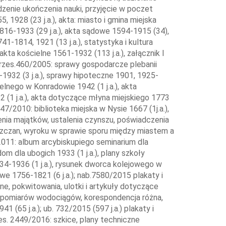
zenie ukończenia nauki, przyjęcie w poczet
 1928 (23 j.a.), akta: miasto i gmina miejska
 1816-1933 (29 j.a.), akta sądowe 1594-1915 (34),
741-1814, 1921 (13 j.a.), statystyka i kultura
akta kościelne 1561-1932 (113 j.a.), załącznik I
), przes.460/2005: sprawy gospodarcze plebanii
-1932 (3 j.a.), sprawy hipoteczne 1901, 1925-
elnego w Konradowie 1942 (1 j.a.), akta
(1 j.a.), akta dotyczące młyna miejskiego 1773
5847/2010: biblioteka miejska w Nysie 1667 (1j.a.),
ia majątków, ustalenia czynszu, poświadczenia
eszczan, wyroku w sprawie sporu między miastem a
2011: album arcybiskupiego seminarium dla
om dla ubogich 1933 (1 j.a.), plany szkoły
934-1936 (1 j.a.), rysunek dworca kolejowego w
we 1756-1821 (6 j.a.); nab.7580/2015 plakaty i
ne, pokwitowania, ulotki i artykuły dotyczące
a pomiarów wodociągów, korespondencja różna,
 (65 j.a.); ub. 732/2015 (597 j.a.) plakaty i
s. 2449/2016: szkice, plany techniczne