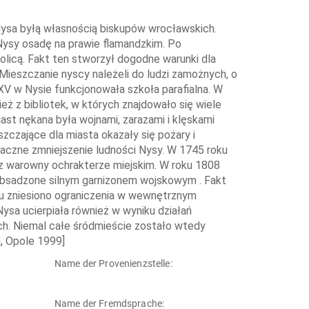
ysa byłą własnością biskupów wrocławskich.
Nysy osadę na prawie flamandzkim. Po
olicą. Fakt ten stworzył dogodne warunki dla
 Mieszczanie nyscy należeli do ludzi zamożnych, o
V w Nysie funkcjonowała szkoła parafialna. W
eż z bibliotek, w których znajdowało się wiele
ast nękana była wojnami, zarazami i klęskami
szczające dla miasta okazały się pożary i
czne zmniejszenie ludności Nysy. W 1745 roku
bóz warowny ochrakterze miejskim. W roku 1808
 obsadzone silnym garnizonem wojskowym . Fakt
ku zniesiono ograniczenia w wewnętrznym
ysa ucierpiała również w wyniku działań
ch. Niemal całe śródmieście zostało wtedy
, Opole 1999]
Name der Provenienzstelle:
Name der Fremdsprache: