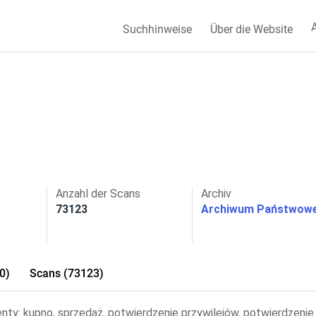
A
Suchhinweise
Über die Website
Anzahl der Scans
Archiv
73123
Archiwum Państwowe
0)
Scans (73123)
ty: kupno, sprzedaż, potwierdzenie przywilejów, potwierdzenie 