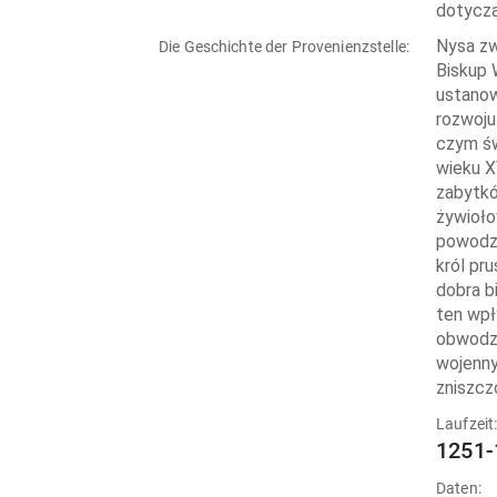
dotyczą
Nysa zw
Die Geschichte der Provenienzstelle:
Biskup 
ustanow
rozwoju
czym św
wieku X
zabytkó
żywioło
powodzi
król pr
dobra b
ten wpł
obwodzi
wojenny
zniszcz
Laufzeit
1251-
Daten: