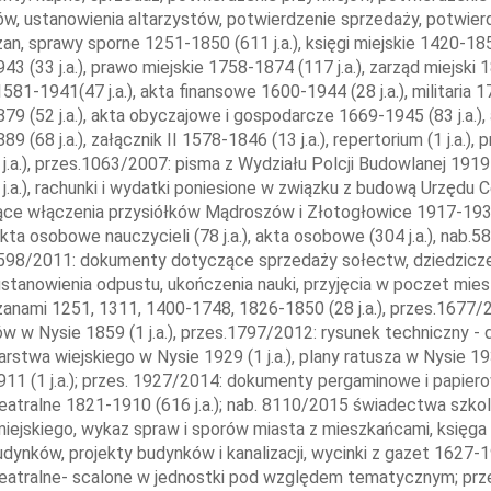
w, ustanowienia altarzystów, potwierdzenie sprzedaży, potwierd
an, sprawy sporne 1251-1850 (611 j.a.), księgi miejskie 1420-1855,
43 (33 j.a.), prawo miejskie 1758-1874 (117 j.a.), zarząd miejski
1581-1941(47 j.a.), akta finansowe 1600-1944 (28 j.a.), militaria 1
79 (52 j.a.), akta obyczajowe i gospodarcze 1669-1945 (83 j.a.), 
9 (68 j.a.), załącznik II 1578-1846 (13 j.a.), repertorium (1 j.a.
 j.a.), przes.1063/2007: pisma z Wydziału Polcji Budowlanej 1919
 j.a.), rachunki i wydatki poniesione w związku z budową Urzędu C
ce włączenia przysiółków Mądroszów i Złotogłowice 1917-1932 
, akta osobowe nauczycieli (78 j.a.), akta osobowe (304 j.a.), nab.
598/2011: dokumenty dotyczące sprzedaży sołectw, dziedziczen
ustanowienia odpustu, ukończenia nauki, przyjęcia w poczet mi
anami 1251, 1311, 1400-1748, 1826-1850 (28 j.a.), przes.1677/
w w Nysie 1859 (1 j.a.), przes.1797/2012: rysunek techniczny - d
rstwa wiejskiego w Nysie 1929 (1 j.a.), plany ratusza w Nysie 1
911 (1 j.a.); przes. 1927/2014: dokumenty pergaminowe i papiero
teatralne 1821-1910 (616 j.a.); nab. 8110/2015 świadectwa szkol
miejskiego, wykaz spraw i sporów miasta z mieszkańcami, księg
dynków, projekty budynków i kanalizacji, wycinki z gazet 1627-1941
teatralne- scalone w jednostki pod względem tematycznym; prze