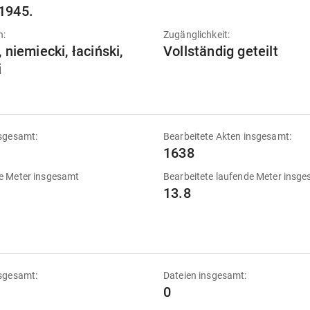
1945.
n:
Zugänglichkeit:
, niemiecki, łaciński,
Vollständig geteilt
i
sgesamt:
Bearbeitete Akten insgesamt:
1638
e Meter insgesamt
Bearbeitete laufende Meter insg
13.8
sgesamt:
Dateien insgesamt:
0