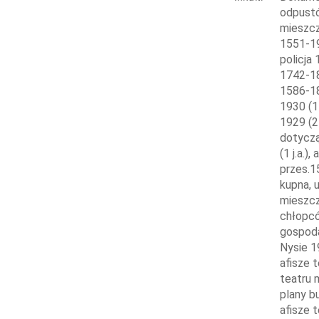
odpustó
mieszcz
1551-19
policja 
1742-18
1586-188
1930 (1
1929 (2
dotyczą
(1 j.a.)
przes.1
kupna, 
mieszcz
chłopcó
gospoda
Nysie 1
afisze 
teatru 
plany bu
afisze 