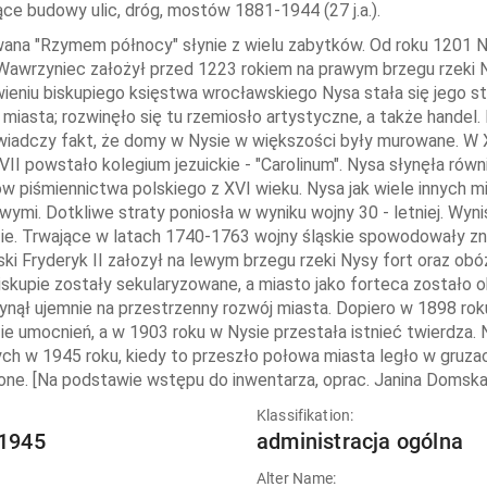
ce budowy ulic, dróg, mostów 1881-1944 (27 j.a.).
ana "Rzymem północy" słynie z wielu zabytków. Od roku 1201 N
Wawrzyniec założył przed 1223 rokiem na prawym brzegu rzeki 
ieniu biskupiego księstwa wrocławskiego Nysa stała się jego st
 miasta; rozwinęło się tu rzemiosło artystyczne, a także handel.
iadczy fakt, że domy w Nysie w większości były murowane. W X
VII powstało kolegium jezuickie - "Carolinum". Nysa słynęła równi
w piśmiennictwa polskiego z XVI wieku. Nysa jak wiele innych mi
wymi. Dotkliwe straty poniosła w wyniku wojny 30 - letniej. Wyni
e. Trwające w latach 1740-1763 wojny śląskie spowodowały zna
uski Fryderyk II załozył na lewym brzegu rzeki Nysy fort oraz o
iskupie zostały sekularyzowane, a miasto jako forteca zostało
ynął ujemnie na przestrzenny rozwój miasta. Dopiero w 1898 ro
e umocnień, a w 1903 roku w Nysie przestała istnieć twierdza. N
ch w 1945 roku, kiedy to przeszło połowa miasta legło w gruza
one. [Na podstawie wstępu do inwentarza, oprac. Janina Domska
:
Klassifikation:
1945
administracja ogólna
Alter Name: