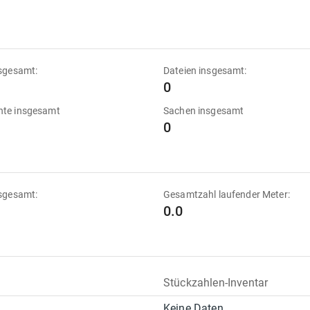
sgesamt:
Dateien insgesamt:
0
te insgesamt
Sachen insgesamt
0
sgesamt:
Gesamtzahl laufender Meter:
0.0
Stückzahlen-Inventar
Keine Daten