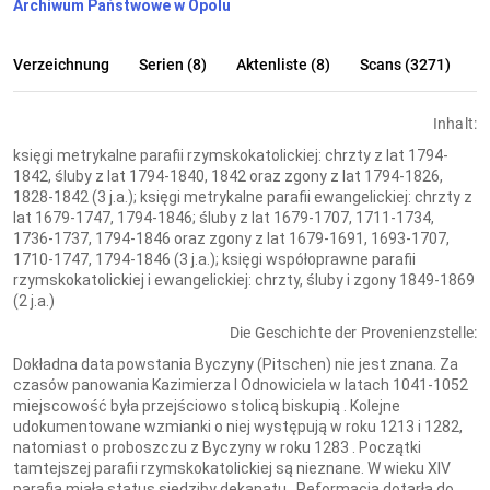
Archiwum Państwowe w Opolu
Verzeichnung
Serien (8)
Aktenliste (8)
Scans (3271)
Inhalt:
księgi metrykalne parafii rzymskokatolickiej: chrzty z lat 1794-
1842, śluby z lat 1794-1840, 1842 oraz zgony z lat 1794-1826,
1828-1842 (3 j.a.); księgi metrykalne parafii ewangelickiej: chrzty z
lat 1679-1747, 1794-1846; śluby z lat 1679-1707, 1711-1734,
1736-1737, 1794-1846 oraz zgony z lat 1679-1691, 1693-1707,
1710-1747, 1794-1846 (3 j.a.); księgi współoprawne parafii
rzymskokatolickiej i ewangelickiej: chrzty, śluby i zgony 1849-1869
(2 j.a.)
Die Geschichte der Provenienzstelle:
Dokładna data powstania Byczyny (Pitschen) nie jest znana. Za
czasów panowania Kazimierza I Odnowiciela w latach 1041-1052
miejscowość była przejściowo stolicą biskupią . Kolejne
udokumentowane wzmianki o niej występują w roku 1213 i 1282,
natomiast o proboszczu z Byczyny w roku 1283 . Początki
tamtejszej parafii rzymskokatolickiej są nieznane. W wieku XIV
parafia miała status siedziby dekanatu . Reformacja dotarła do