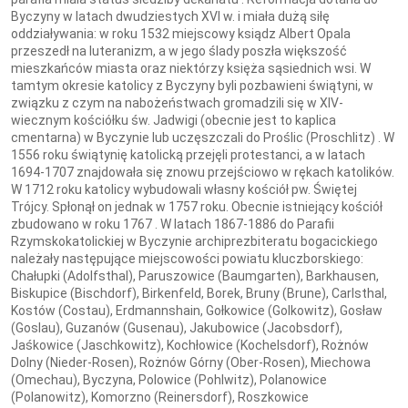
Byczyny w latach dwudziestych XVI w. i miała dużą siłę
oddziaływania: w roku 1532 miejscowy ksiądz Albert Opala
przeszedł na luteranizm, a w jego ślady poszła większość
mieszkańców miasta oraz niektórzy księża sąsiednich wsi. W
tamtym okresie katolicy z Byczyny byli pozbawieni świątyni, w
związku z czym na nabożeństwach gromadzili się w XIV-
wiecznym kościółku św. Jadwigi (obecnie jest to kaplica
cmentarna) w Byczynie lub uczęszczali do Proślic (Proschlitz) . W
1556 roku świątynię katolicką przejęli protestanci, a w latach
1694-1707 znajdowała się znowu przejściowo w rękach katolików.
W 1712 roku katolicy wybudowali własny kościół pw. Świętej
Trójcy. Spłonął on jednak w 1757 roku. Obecnie istniejący kościół
zbudowano w roku 1767 . W latach 1867-1886 do Parafii
Rzymskokatolickiej w Byczynie archiprezbiteratu bogacickiego
należały następujące miejscowości powiatu kluczborskiego:
Chałupki (Adolfsthal), Paruszowice (Baumgarten), Barkhausen,
Biskupice (Bischdorf), Birkenfeld, Borek, Bruny (Brune), Carlsthal,
Kostów (Costau), Erdmannshain, Gołkowice (Golkowitz), Gosław
(Goslau), Guzanów (Gusenau), Jakubowice (Jacobsdorf),
Jaśkowice (Jaschkowitz), Kochłowice (Kochelsdorf), Rożnów
Dolny (Nieder-Rosen), Rożnów Górny (Ober-Rosen), Miechowa
(Omechau), Byczyna, Polowice (Pohlwitz), Polanowice
(Polanowitz), Komorzno (Reinersdorf), Roszkowice