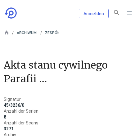
Anmelden
ARCHIWUM
ZESPÓŁ
Akta stanu cywilnego 
Parafii 
Rzymskokatolickiej i 
Signatur
Parafii Ewangelickiej 
45/3236/0
Anzahl der Serien
w Byczynie
8
Anzahl der Scans
3271
Archiv