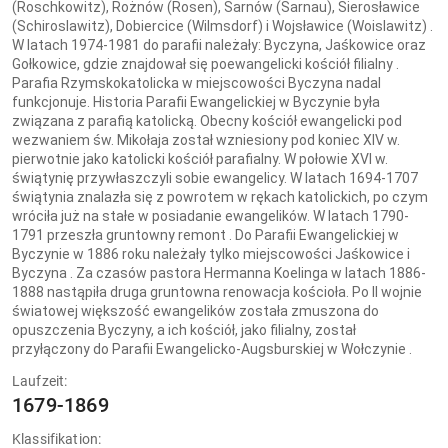
(Roschkowitz), Rożnów (Rosen), Sarnów (Sarnau), Sierosławice
(Schiroslawitz), Dobiercice (Wilmsdorf) i Wojsławice (Woislawitz) .
W latach 1974-1981 do parafii należały: Byczyna, Jaśkowice oraz
Gołkowice, gdzie znajdował się poewangelicki kościół filialny .
Parafia Rzymskokatolicka w miejscowości Byczyna nadal
funkcjonuje. Historia Parafii Ewangelickiej w Byczynie była
związana z parafią katolicką. Obecny kościół ewangelicki pod
wezwaniem św. Mikołaja został wzniesiony pod koniec XIV w.
pierwotnie jako katolicki kościół parafialny. W połowie XVI w.
świątynię przywłaszczyli sobie ewangelicy. W latach 1694-1707
świątynia znalazła się z powrotem w rękach katolickich, po czym
wróciła już na stałe w posiadanie ewangelików. W latach 1790-
1791 przeszła gruntowny remont . Do Parafii Ewangelickiej w
Byczynie w 1886 roku należały tylko miejscowości Jaśkowice i
Byczyna . Za czasów pastora Hermanna Koelinga w latach 1886-
1888 nastąpiła druga gruntowna renowacja kościoła. Po II wojnie
światowej większość ewangelików została zmuszona do
opuszczenia Byczyny, a ich kościół, jako filialny, został
przyłączony do Parafii Ewangelicko-Augsburskiej w Wołczynie .
Laufzeit:
1679-1869
Klassifikation: