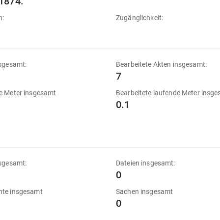
1874.
n:
Zugänglichkeit:
sgesamt:
Bearbeitete Akten insgesamt:
7
e Meter insgesamt
Bearbeitete laufende Meter insg
0.1
sgesamt:
Dateien insgesamt:
0
te insgesamt
Sachen insgesamt
0