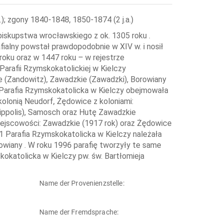
.); zgony 1840-1848, 1850-1874 (2 j.a.)
iskupstwa wrocławskiego z ok. 1305 roku .
afialny powstał prawdopodobnie w XIV w. i nosił
roku oraz w 1447 roku – w rejestrze
arafii Rzymskokatolickiej w Kielczy
e (Zandowitz), Zawadzkie (Zawadzki), Borowiany
 Parafia Rzymskokatolicka w Kielczy obejmowała
kolonią Neudorf, Żędowice z koloniami:
ilippolis), Samosch oraz Hutę Zawadzkie
miejscowości: Zawadzkie (1917 rok) oraz Żędowice
81 Parafia Rzymskokatolicka w Kielczy należała
owiany . W roku 1996 parafię tworzyły te same
kokatolicka w Kielczy pw. św. Bartłomieja
Name der Provenienzstelle:
Name der Fremdsprache: