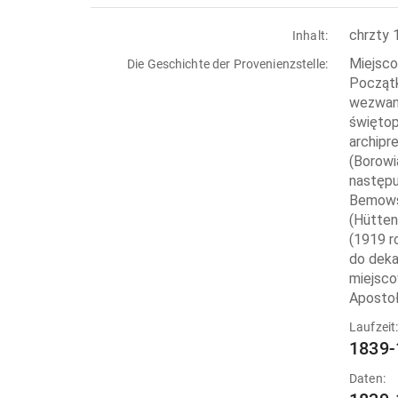
chrzty 
Inhalt:
Miejsco
Die Geschichte der Provenienzstelle:
Początk
wezwani
świętop
archipr
(Borowi
następu
Bemowsk
(Hütten
(1919 r
do deka
miejsco
Apostoła
Laufzeit
1839-
Daten: