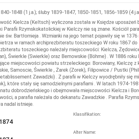
1840-1848 (1 j.a.); śluby 1839-1847, 1850-1851, 1856-1859 (4 j.a
wość Kielcza (Keltsch) wyliczona została w Księdze uposażeń b
i Parafii Rzymskokatolickiej w Kielczy nie są znane. Kościół par
e św. Bartłomieja . Wzmianki na jego temat pojawiły się w 1376 
ietrza w ramach archiprezbiteratu toszeckiego W roku 1867 do P
ezbiteratu toszeckiego należały miejscowości: Kielcza, Żędowic
an), Świerkle (Swierkle) oraz Bemowskie (Böhme) . W 1886 roku
jące miejscowości powiatu strzeleckiego: Borowiany, Kielczę z 
ie, Samoscie, Świerkle , Żarek (Zorek), Filipowice / Pustki (Ph
etablissement Zawadzki) . Z parafii w Kielczy wyodrębniły się 
ok), które stały się samodzielnymi parafiami . W latach 1974-19
natu dobrodzieńskiego i obejmowała miejscowości Kielcza i Bor
wości, a parafia należała do dekanatu Zawadzkie . Parafia Rzyms
 nadal istnieje.
:
Klassifikation:
1874
Alter Name: