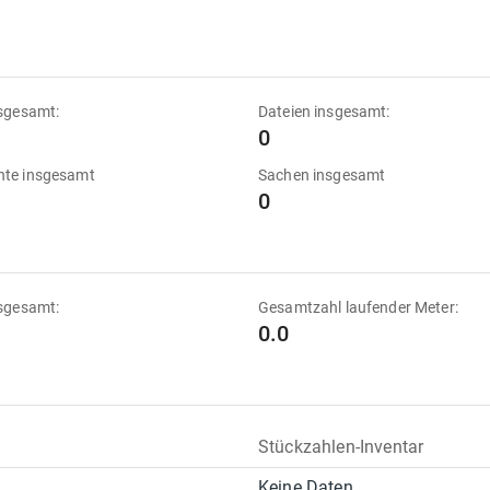
sgesamt:
Dateien insgesamt:
0
te insgesamt
Sachen insgesamt
0
sgesamt:
Gesamtzahl laufender Meter:
0.0
Stückzahlen-Inventar
Keine Daten