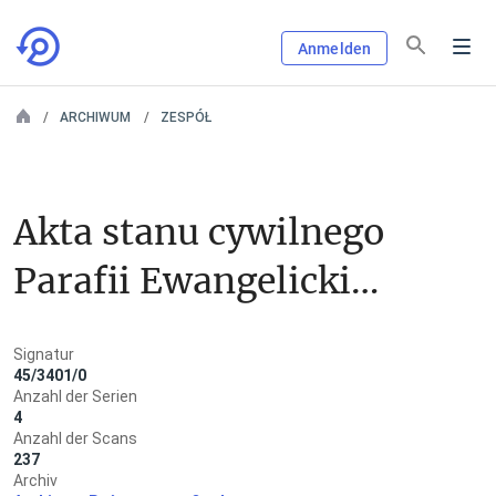
Anmelden
ARCHIWUM
ZESPÓŁ
Akta stanu cywilnego 
Parafii Ewangelickiej 
w Wierzbicy Górnej
Signatur
45/3401/0
Anzahl der Serien
4
Anzahl der Scans
237
Archiv