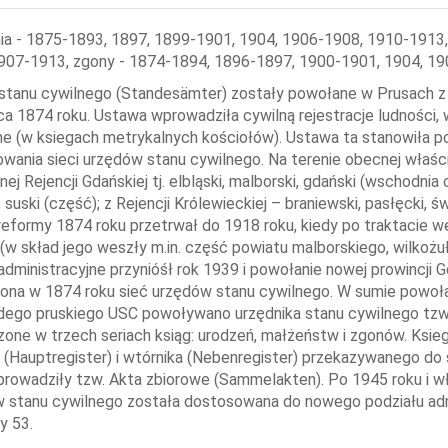
ia - 1875-1893, 1897, 1899-1901, 1904, 1906-1908, 1910-1913
907-1913, zgony - 1874-1894, 1896-1897, 1900-1901, 1904, 19
stanu cywilnego (Standesämter) zostały powołane w Prusach z
ca 1874 roku. Ustawa wprowadziła cywilną rejestracje ludności
ne (w ksiegach metrykalnych kościołów). Ustawa ta stanowiła p
owania sieci urzędów stanu cywilnego. Na terenie obecnej właś
ej Rejencji Gdańskiej tj. elbląski, malborski, gdański (wschodnia
 suski (część); z Rejencji Królewieckiej – braniewski, pasłęcki, ś
reformy 1874 roku przetrwał do 1918 roku, kiedy po traktacie 
(w skład jego weszły m.in. część powiatu malborskiego, wilkożu
administracyjne przynióśł rok 1939 i powołanie nowej prowincji 
lona w 1874 roku sieć urzędów stanu cywilnego. W sumie powoł
dego pruskiego USC powoływano urzędnika stanu cywilnego tzw.
one w trzech seriach ksiąg: urodzeń, małżeństw i zgonów. Ksi
 (Hauptregister) i wtórnika (Nebenregister) przekazywanego do s
prowadziły tzw. Akta zbiorowe (Sammelakten). Po 1945 roku i w
 stanu cywilnego została dostosowana do nowego podziału admi
y 53.