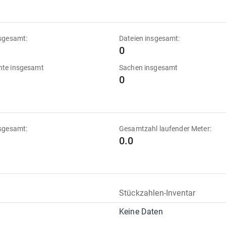
sgesamt:
Dateien insgesamt:
0
te insgesamt
Sachen insgesamt
0
sgesamt:
Gesamtzahl laufender Meter:
0.0
Stückzahlen-Inventar
Keine Daten