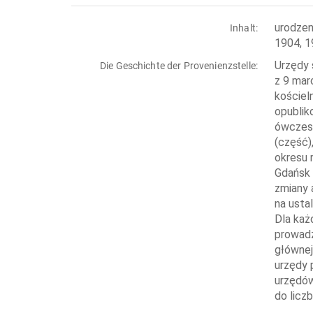
urodzen
Inhalt:
1904, 1
Urzędy 
Die Geschichte der Provenienzstelle:
z 9 mar
kościel
opublik
ówczesn
(część),
okresu 
Gdańsk 
zmiany 
na usta
Dla każ
prowadz
głównej
urzędy 
urzędów
do liczb