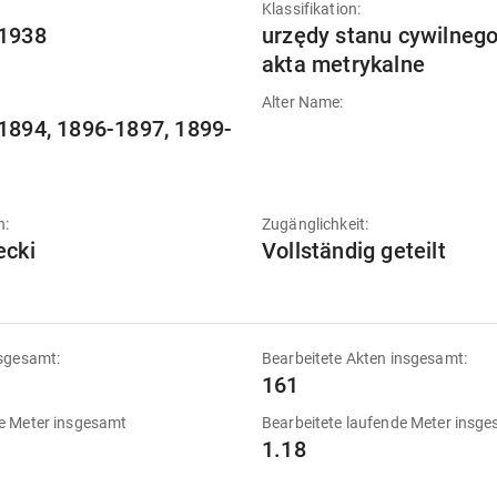
:
Klassifikation:
1938
urzędy stanu cywilnego
akta metrykalne
Alter Name:
1894, 1896-1897, 1899-
n:
Zugänglichkeit:
ecki
Vollständig geteilt
sgesamt:
Bearbeitete Akten insgesamt:
161
e Meter insgesamt
Bearbeitete laufende Meter insg
1.18