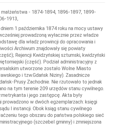
, małżeństwa - 1874-1894, 1896-1897, 1899-
06-1913,
 dniem 1 października 1874 roku na mocy ustawy
, wcześniej prowadzoną wyłacznie przez władze
odstawę dla władz prowincji do opracowania i
ciwości Archiwum znajdowały się powiaty
 część); Rejencji Kwidzyńskiej sztumski, kwidzyński
więtomiejski (część). Podział administracyjny z
wersalskim utworzone zostało Wolne Miasto
ławskiego i tzw.Gdańsk Niziny). Zasadnicze
Gdańsk-Prusy Zachodnie. Nie rzutowało to jednak
ano na tym terenie 209 urzędów stanu cywilnego.
metrykanta i jego zastępcę. Akta były
egi prowadzono w dwóch egzemplarzach: księgi
ądu I instancji. Obok ksiąg stanu cywilnego
łaćzeniu tego obszaru do państwa polskiego sieć
nistracyjnego (szczebel gminny) i zmniejszona