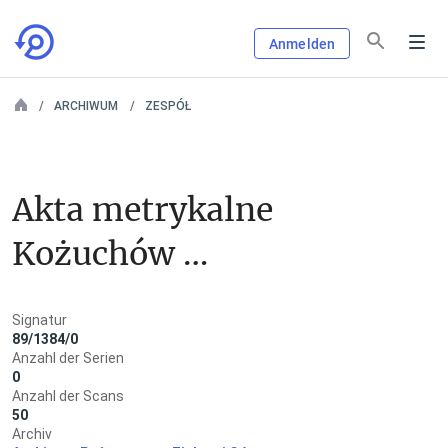
Anmelden
ARCHIWUM
ZESPÓŁ
Akta metrykalne 
Kożuchów 
/Freystadt/ - 
Signatur
dysydenci
89/1384/0
Anzahl der Serien
0
Anzahl der Scans
50
Archiv