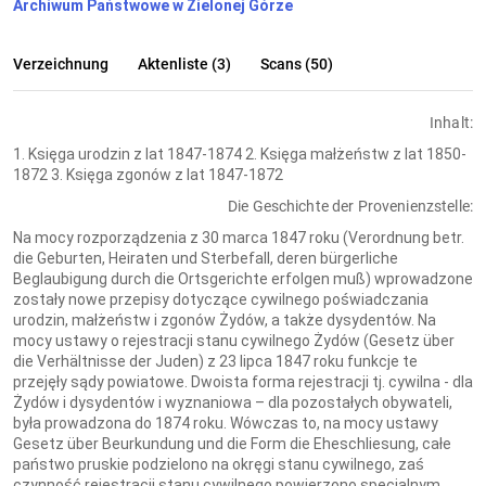
Archiwum Państwowe w Zielonej Górze
Verzeichnung
Aktenliste (3)
Scans (50)
Inhalt:
1. Księga urodzin z lat 1847-1874 2. Księga małżeństw z lat 1850-
1872 3. Księga zgonów z lat 1847-1872
Die Geschichte der Provenienzstelle:
Na mocy rozporządzenia z 30 marca 1847 roku (Verordnung betr.
die Geburten, Heiraten und Sterbefall, deren bürgerliche
Beglaubigung durch die Ortsgerichte erfolgen muß) wprowadzone
zostały nowe przepisy dotyczące cywilnego poświadczania
urodzin, małżeństw i zgonów Żydów, a także dysydentów. Na
mocy ustawy o rejestracji stanu cywilnego Żydów (Gesetz über
die Verhältnisse der Juden) z 23 lipca 1847 roku funkcje te
przejęły sądy powiatowe. Dwoista forma rejestracji tj. cywilna - dla
Żydów i dysydentów i wyznaniowa – dla pozostałych obywateli,
była prowadzona do 1874 roku. Wówczas to, na mocy ustawy
Gesetz über Beurkundung und die Form die Eheschliesung, całe
państwo pruskie podzielono na okręgi stanu cywilnego, zaś
czynność rejestracji stanu cywilnego powierzono specjalnym