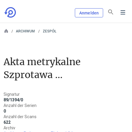
Anmelden
ARCHIWUM
ZESPÓŁ
Akta metrykalne 
Szprotawa 
/Sprottau/ - parafia 
Signatur
ewangelicka
89/1394/0
Anzahl der Serien
0
Anzahl der Scans
622
Archiv