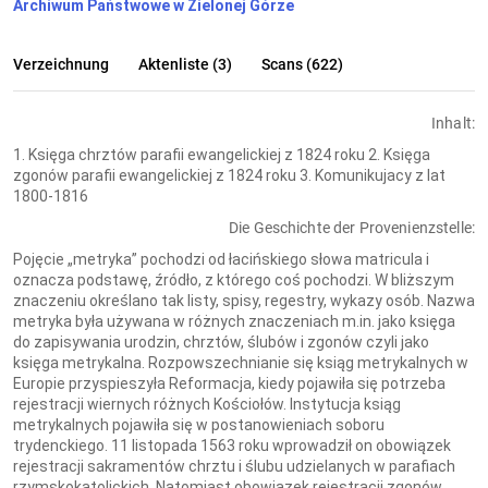
Archiwum Państwowe w Zielonej Górze
Verzeichnung
Aktenliste (3)
Scans (622)
Inhalt:
1. Księga chrztów parafii ewangelickiej z 1824 roku 2. Księga
zgonów parafii ewangelickiej z 1824 roku 3. Komunikujacy z lat
1800-1816
Die Geschichte der Provenienzstelle:
Pojęcie „metryka” pochodzi od łacińskiego słowa matricula i
oznacza podstawę, źródło, z którego coś pochodzi. W bliższym
znaczeniu określano tak listy, spisy, regestry, wykazy osób. Nazwa
metryka była używana w różnych znaczeniach m.in. jako księga
do zapisywania urodzin, chrztów, ślubów i zgonów czyli jako
księga metrykalna. Rozpowszechnianie się ksiąg metrykalnych w
Europie przyspieszyła Reformacja, kiedy pojawiła się potrzeba
rejestracji wiernych różnych Kościołów. Instytucja ksiąg
metrykalnych pojawiła się w postanowieniach soboru
trydenckiego. 11 listopada 1563 roku wprowadził on obowiązek
rejestracji sakramentów chrztu i ślubu udzielanych w parafiach
rzymskokatolickich. Natomiast obowiązek rejestracji zgonów