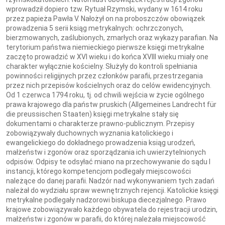
wprowadził dopiero tzw. Rytuał Rzymski, wydany w 1614 roku
przez papieża Pawła V. Nałożył on na proboszczów obowiązek
prowadzenia 5 serii ksiąg metrykalnych: ochrzczonych,
bierzmowanych, zaślubionych, zmarłych oraz wykazy parafian. Na
terytorium państwa niemieckiego pierwsze księgi metrykalne
zaczęto prowadzić w XVI wieku i do końca XVIII wieku miały one
charakter wyłącznie kościelny. Służyły do kontroli spełniania
powinności religijnych przez członków parafii, przestrzegania
przez nich przepisów kościelnych oraz do celów ewidencyjnych.
Od 1 czerwca 1794 roku, tj. od chwili wejścia w życie ogólnego
prawa krajowego dla państw pruskich (Allgemeines Landrecht für
die preussischen Staaten) księgi metrykalne stały się
dokumentami o charakterze prawno-publicznym. Przepisy
zobowiązywały duchownych wyznania katolickiego i
ewangelickiego do dokładnego prowadzenia ksiąg urodzeń,
małżeństw i zgonów oraz sporządzania ich uwierzytelnionych
odpisów. Odpisy te odsyłać miano na przechowywanie do sądu I
instancji, którego kompetencjom podlegały miejscowości
należące do danej parafii. Nadzór nad wykonywaniem tych zadań
należał do wydziału spraw wewnętrznych rejencji. Katolickie księgi
metrykalne podlegały nadzorowi biskupa diecezjalnego. Prawo
krajowe zobowiązywało każdego obywatela do rejestracji urodzin,
małżeństw i zgonów w parafii, do której należała miejscowość