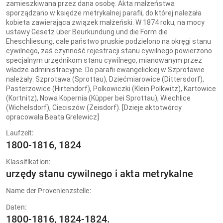
zamieszkiwana przez dana osobę. Akta małżeństwa
sporządzano w księdze metrykalnej parafii, do której należała
kobieta zawierająca związek małżeński. W 1874 roku, na mocy
ustawy Gesetz über Beurkundung und die Form die
Eheschliesung, całe państwo pruskie podzielono na okręgi stanu
cywilnego, zaś czynność rejestracji stanu cywilnego powierzono
specjalnym urzędnikom stanu cywilnego, mianowanym przez
władze administracyjne. Do parafii ewangelickiej w Szprotawie
należały: Szprotawa (Sprottau), Dziećmiarowice (Dittersdorf),
Pasterzowice (Hirtendorf), Polkowiczki (Klein Polkwitz), Kartowice
(Kortnitz), Nowa Kopernia (Küpper bei Sprottau), Wiechlice
(Wichelsdorf), Cieciszów (Zeisdorf). [Dzieje aktotwórcy
opracowała Beata Grelewicz]
Laufzeit:
1800-1816, 1824
Klassifikation:
urzędy stanu cywilnego i akta metrykalne
Name der Provenienzstelle:
Daten:
1800-1816, 1824-1824.