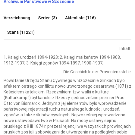
Archiwum Państwowe w Szczecinie
Verzeichnung
Serien (3)
Aktenliste (116)
Scans (11221)
Inhalt:
1. Księgi urodzeń 1894-1923; 2. Księgi małżeństw 1894-1908,
1912-1937; 3. Księgi zgonów 1894-1897, 1900-1937;
Die Geschichte der Provenienzstelle:
Powstanie Urzędu Stanu Cywilnego w Szczecinie Glinkach było
efektem ostrego konfliktu nowo utworzonego cesarstwa (1871) z
Kościołem katolickim. Rzecznikiem tzw. walki o kulturę
(Kulturkampf) był kanclerz Rzeszy i jednocześnie premier Prus
Otto von Bismarck. Jednym z jej elementów było wprowadzenie
państwowej rejestracji ruchu naturalnego ludności, urodzeń,
zgonów, a także ślubów cywilnych. Najwcześniej wprowadzono
nowe ustawodawstwo w Prusach. Na mocy ustawy sejmu
pruskiego z 9 III 1874 r. prezesi rejencji we wszystkich prowincjach
pruskich zostali zobowiązani do utworzenia na podległych sobie