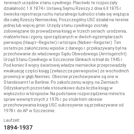
terenach urzędów stanu cywilnego. Placówki te rozpoczęły
działalność 1 X 1874 r. Ustawą Sejmu Rzeszy z dnia 6 II 1875 r.
świecka rejestracja ruchu naturalnego ludności stała się wiążąca
dla całej Rzeszy Niemieckiej. Poszczególny USC działał na terenie
jednej lub więcej gmin. Urzędy stanu cywilnego zostały
zobowiązane do prowadzenia ksiąg w trzech seriach: urodzenia,
małżeństwa i zgony, sporządzanych w dwóch egzemplarzach:
pierwopis (Haupt–Register) i wtóropis (Neben–Register). Ten
ostatni po zakończeniu wpisów z danego r. przekazywany był na
przechowanie do właściwego Sądu Obwodowego (Amtsgericht).
Urząd Stanu Cywilnego w Szczecinie Glinkach istniał do 1945 r.
Pod koniec II wojny światowej władze niemieckie przeprowadziły
ewakuację części ksiąg (zwłaszcza pierwopisów) ze wschodnich
prowincji w głąb Niemiec. Obecnie przechowywane są one w
Standesamt I w Berlinie. Po zakończeniu wojny, na Ziemiach
Odzyskanych pozostała stosunkowo duża liczba ksiąg w
większości wtóropisów. Na podstawie rozporządzenia ministra
spraw wewnętrznych z 1976 r. po stuletnim okresie
przechowywania księgi USC sukcesywnie są przekazywane od
1978 r. do AP w Szczecinie.
Laufzeit:
1894-1937