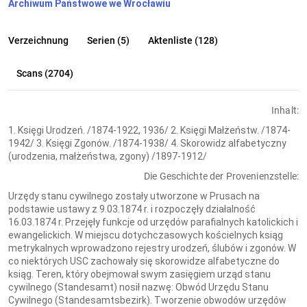
Archiwum Państwowe we Wrocławiu
Verzeichnung
Serien (5)
Aktenliste (128)
Scans (2704)
Inhalt:
1. Księgi Urodzeń. /1874-1922, 1936/ 2. Księgi Małżeństw. /1874-
1942/ 3. Księgi Zgonów. /1874-1938/ 4. Skorowidz alfabetyczny
(urodzenia, małżeństwa, zgony) /1897-1912/
Die Geschichte der Provenienzstelle:
Urzędy stanu cywilnego zostały utworzone w Prusach na
podstawie ustawy z 9.03.1874 r. i rozpoczęły działalność
16.03.1874 r. Przejęły funkcje od urzędów parafialnych katolickich i
ewangelickich. W miejscu dotychczasowych kościelnych ksiąg
metrykalnych wprowadzono rejestry urodzeń, ślubów i zgonów. W
co niektórych USC zachowały się skorowidze alfabetyczne do
ksiąg. Teren, który obejmował swym zasięgiem urząd stanu
cywilnego (Standesamt) nosił nazwę: Obwód Urzędu Stanu
Cywilnego (Standesamtsbezirk). Tworzenie obwodów urzędów