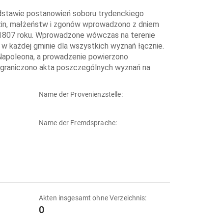
odstawie postanowień soboru trydenckiego
dzin, małżeństw i zgonów wprowadzono z dniem
ca 1807 roku. Wprowadzone wówczas na terenie
 każdej gminie dla wszystkich wyznań łącznie.
u Napoleona, a prowadzenie powierzono
zgraniczono akta poszczególnych wyznań na
Name der Provenienzstelle:
Name der Fremdsprache:
Akten insgesamt ohne Verzeichnis:
0