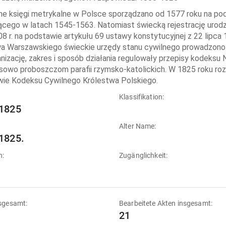
ne księgi metrykalne w Polsce sporządzano od 1577 roku na p
ącego w latach 1545-1563. Natomiast świecką rejestrację uro
08 r. na podstawie artykułu 69 ustawy konstytucyjnej z 22 lip
a Warszawskiego świeckie urzędy stanu cywilnego prowadzono w
anizację, zakres i sposób działania regulowały przepisy kodeks
owo proboszczom parafii rzymsko-katolickich. W 1825 roku ro
ie Kodeksu Cywilnego Królestwa Polskiego.
:
Klassifikation:
1825
Alter Name:
1825.
n:
Zugänglichkeit:
sgesamt:
Bearbeitete Akten insgesamt:
21