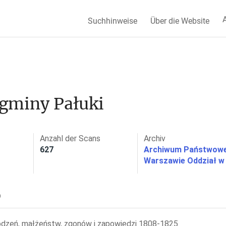
A
Suchhinweise
Über die Website
 gminy Pałuki
Anzahl der Scans
Archiv
627
Archiwum Państwow
Warszawie Oddział w
)
odzeń, małżeństw, zgonów i zapowiedzi 1808-1825