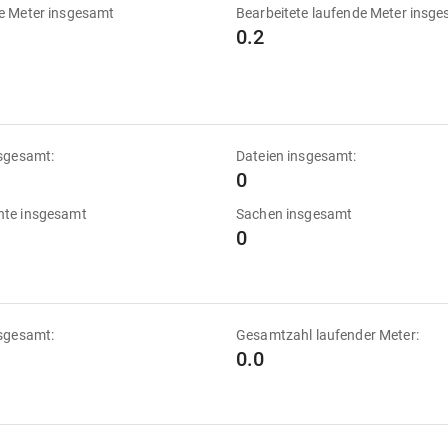
e Meter insgesamt
Bearbeitete laufende Meter insg
0.2
sgesamt:
Dateien insgesamt:
0
te insgesamt
Sachen insgesamt
0
sgesamt:
Gesamtzahl laufender Meter:
0.0