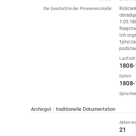
Kościel
Die Geschichte der Provenienzstelle:
obraduj
1.05.18
Księstw
Ich org
tymczas
podstaw
Laufzeit
1808-
Daten:
1808-
Sprache
Archivgut - traditionelle Dokumentation
Akten in
21