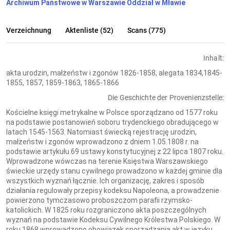
Archiwum Państwowe w Warszawie Oddział w Mławie
Verzeichnung
Aktenliste (52)
Scans (775)
Inhalt:
akta urodzin, małżeństw i zgonów 1826-1858, alegata 1834,1845-
1855, 1857, 1859-1863, 1865-1866
Die Geschichte der Provenienzstelle:
Kościelne księgi metrykalne w Polsce sporządzano od 1577 roku
na podstawie postanowień soboru trydenckiego obradującego w
latach 1545-1563. Natomiast świecką rejestrację urodzin,
małżeństw i zgonów wprowadzono z dniem 1.05.1808 r. na
podstawie artykułu 69 ustawy konstytucyjnej z 22 lipca 1807 roku.
Wprowadzone wówczas na terenie Księstwa Warszawskiego
świeckie urzędy stanu cywilnego prowadzono w każdej gminie dla
wszystkich wyznań łącznie. Ich organizację, zakres i sposób
działania regulowały przepisy kodeksu Napoleona, a prowadzenie
powierzono tymczasowo proboszczom parafii rzymsko-
katolickich. W 1825 roku rozgraniczono akta poszczególnych
wyznań na podstawie Kodeksu Cywilnego Królestwa Polskiego. W
roku 1868 wprowadzono obowiązek sporządzania akt w języku