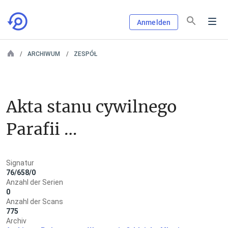
Anmelden
ARCHIWUM
ZESPÓŁ
Akta stanu cywilnego 
Parafii 
Rzymskokatolickiej 
Signatur
w Kuklinie
76/658/0
Anzahl der Serien
0
Anzahl der Scans
775
Archiv