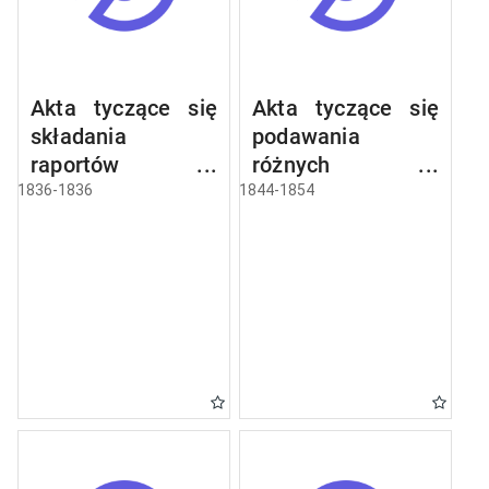
Akta tyczące się
Akta tyczące się
składania
podawania
raportów
różnych
dziennych w
wiadomości
1836-1836
1844-1854
czasie przejazdów
statystycznych
dostojnych osób