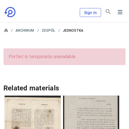
Sign In
ARCHIWUM
ZESPÓŁ
JEDNOSTKA
Portlet is temporarily unavailable.
Related materials