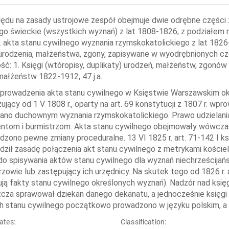
ędu na zasady ustrojowe zespół obejmuje dwie odrębne części z
go świeckie (wszystkich wyznań) z lat 1808-1826, z podziałem n
 akta stanu cywilnego wyznania rzymskokatolickiego z lat 1826
urodzenia, małżeństwa, zgony, zapisywane w wyodrębnionych częśc
ść: 1. Księgi (wtóropisy, duplikaty) urodzeń, małżeństw, zgonów
małżeństw 1822-1912, 47 j.a.
prowadzenia akta stanu cywilnego w Księstwie Warszawskim okre
ujący od 1 V 1808 r., oparty na art. 69 konstytucji z 1807 r. w
ano duchownym wyznania rzymskokatolickiego. Prawo udzielani
ntom i burmistrzom. Akta stanu cywilnego obejmowały wówczas ws
zono pewne zmiany proceduralne. 13 VI 1825 r. art. 71-142 I k
ził zasadę połączenia akt stanu cywilnego z metrykami kościel
 do spisywania aktów stanu cywilnego dla wyznań niechrześcijań
rzowie lub zastępujący ich urzędnicy. Na skutek tego od 1826 r
rują fakty stanu cywilnego określonych wyznań). Nadzór nad ks
cza sprawował dziekan danego dekanatu, a jednocześnie księgi 
h stanu cywilnego początkowo prowadzono w języku polskim, a od 
ates:
Classification: