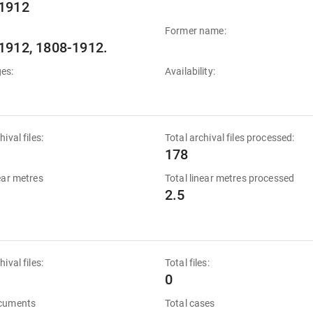
1912
Former name:
1912, 1808-1912.
es:
Availability:
hival files:
Total archival files processed:
178
near metres
Total linear metres processed
2.5
hival files:
Total files:
0
ocuments
Total cases