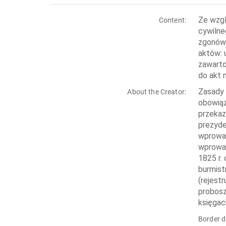
Ze wzgl
Content:
cywilne
zgonów.
aktów: 
zawarto
do akt 
Zasady 
About the Creator:
obowiąz
przekaz
prezyde
wprowad
wprowad
1825 r.
burmist
(rejest
probosz
księgac
Border d