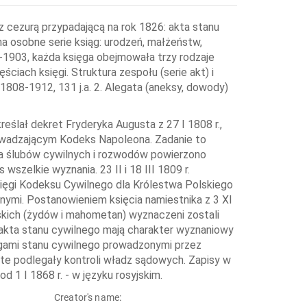
 cezurą przypadającą na rok 1826: akta stanu
a osobne serie ksiąg: urodzeń, małżeństw,
-1903, każda księga obejmowała trzy rodzaje
iach księgi. Struktura zespołu (serie akt) i
 1808-1912, 131 j.a. 2. Alegata (aneksy, dowody)
ślał dekret Fryderyka Augusta z 27 I 1808 r.,
prowadzającym Kodeks Napoleona. Zadanie to
a ślubów cywilnych i rozwodów powierzono
zelkie wyznania. 23 II i 18 III 1809 r.
sięgi Kodeksu Cywilnego dla Królestwa Polskiego
nymi. Postanowieniem księcia namiestnika z 3 XI
skich (żydów i mahometan) wyznaczeni zostali
. akta stanu cywilnego mają charakter wyznaniowy
ięgami stanu cywilnego prowadzonymi przez
te podlegały kontroli władz sądowych. Zapisy w
1 I 1868 r. - w języku rosyjskim.
Creator's name: