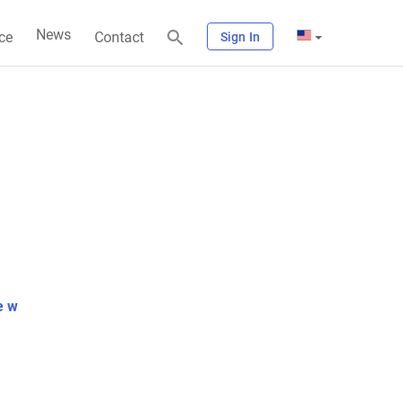
News
ce
Contact
Sign In
e w