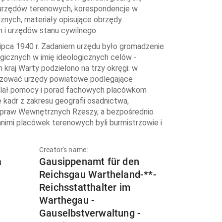
i urzędów terenowych, korespondencje w
znych, materiały opisujące obrzędy
h i urzędów stanu cywilnego.
ipca 1940 r. Zadaniem urzędu było gromadzenie
gicznych w imię ideologicznych celów -
kraj Warty podzielono na trzy okręgi: w
nizować urzędy powiatowe podlegające
elał pomocy i porad fachowych placówkom
adr z zakresu geografii osadnictwa,
i Spraw Wewnętrznych Rzeszy, a bezpośrednio
nimi placówek terenowych byli burmistrzowie i
Creator's name:
a
Gausippenamt für den
Reichsgau Wartheland-**-
Reichsstatthalter im
Warthegau -
Gauselbstverwaltung -