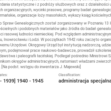
dania statystyczne i z podróży służbowych oraz z działalnośc
h organizacyjnych, wycinki prasowe, programy badań genealogic
rmańskie, organizacje loży masońskich, wykazy ksiąg kościelnyc
o Spraw Genealogicznych został zorganizowany w Poznaniu 13 l
ościelnych i podobnych materiałów jako źródła do badań genealo
ci rasowej ludności niemieckiej. Pod względem administracyjnym 
u, Inowrocławiu i Łodzi. W początkach 1942 roku zaczęto orga
emu Urzędowi. Okręgowy Urząd był instytucją nadzorczą, udzi
ym, podejmował prace naukowo-badawcze, prowadził szkolenie k
awstwa i paleografii łacińskiej. Podlegał pośrednio Ministrow
nikom okręgów administracyjnych, natomiast władzami zwierzch
i. [Na podst. wstępu do inwentarza J. Majewski]
ates:
Classification:
 - 1939] 1940 - 1945
administracja specjaln