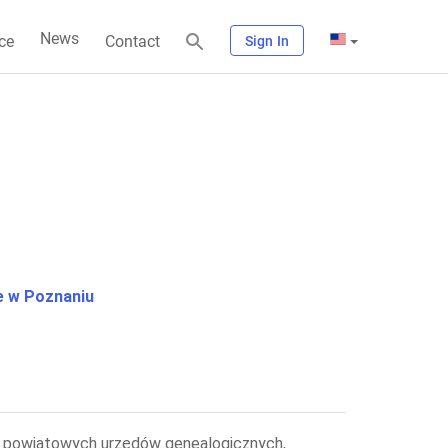
News
ce
Contact
Sign In
 w Poznaniu
spis powiatowych urzędów genealogicznych,