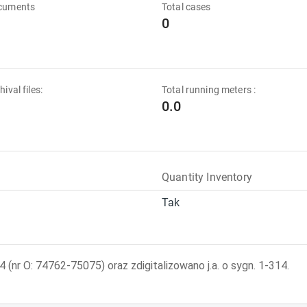
ocuments
Total cases
0
hival files:
Total running meters :
0.0
Quantity Inventory
Tak
 (nr O: 74762-75075) oraz zdigitalizowano j.a. o sygn. 1-314.