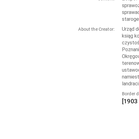
sprawoz
sprawac
staroge
Urząd d
About the Creator:
ksiąg k
czystoś
Poznani
Okręgow
terenow
ustawod
namiest
landrac
Border d
[1903