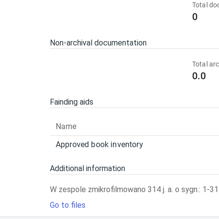
Total d
0
Non-archival documentation
Total arc
0.0
Fainding aids
Name
Approved book inventory
Additional information
W zespole zmikrofilmowano 314 j. a. o sygn.: 1-314
Go to files