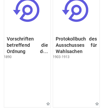
Vorschriften
Protokollbuch des
betreffend die
Ausschusses für
Ordnung des
Wahlsachen
Geschäftsganges
1890
1903-1913
und des
Verfahrens bei
dem
Stadtausschusse.