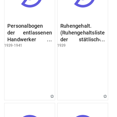
Personalbogen
Ruhengehalt.
der entlassenen
(Ruhengehaltsliste
Handwerker u.
der stätlischen
Arbeiter des
Beamten u.
1939-1941
1939
Städtischen
Witwen.
Schlacht - u.
Ruhegehaltsliste
Viehhof.
der Städtlischen
Arbeiter.
Ruhegehaltsliste
der Beamten der
Raczyński! Schen
Bibliothek).