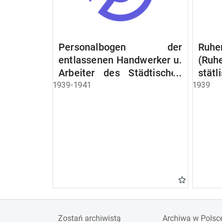
Personalbogen der
Ruhe
entlassenen Handwerker u.
(Ruh
Arbeiter des Städtischen
stät
Schlacht - u. Viehhof.
Witw
1939-1941
1939
der S
Ruh
Beam
Schen
Zostań archiwistą
Archiwa w Polsc