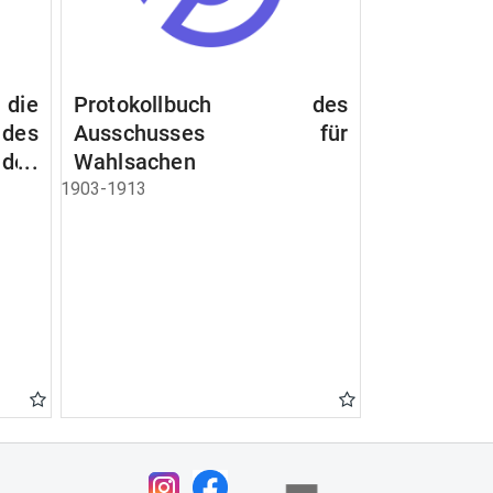
 die
Protokollbuch des
es
Ausschusses für
 des
Wahlsachen
dem
1903-1913