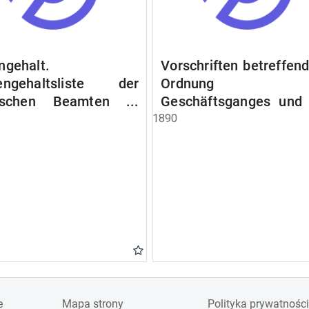
ngehalt.
Vorschriften betreffend
engehaltsliste der
Ordnung d
lischen Beamten u.
Geschäftsganges und
en. Ruhegehaltsliste
Verfahrens bei 
1890
tädtlischen Arbeiter.
Stadtausschusse.
egehaltsliste der
ten der Raczyński!
 Bibliothek).
e
Mapa strony
Polityka prywatności